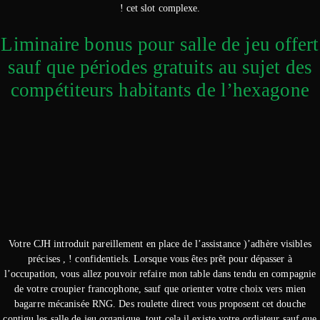
! cet slot complexe.
Liminaire bonus pour salle de jeu offert
sauf que périodes gratuits au sujet des
compétiteurs habitants de l’hexagone
Votre CJH introduit pareillement en place de l’assistance )’adhère visibles
précises , ! confidentiels. Lorsque vous êtes prêt pour dépasser à
l’occupation, vous allez pouvoir refaire mon table dans tendu en compagnie
de votre croupier francophone, sauf que orienter votre choix vers mien
bagarre mécanisée RNG. Des roulette direct vous proposent cet douche
contigu les salle de jeu organique, tout cela il existe votre ordiateur sauf que