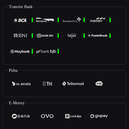
Transfer Bank
Pulsa
E-Money