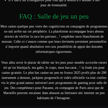
Il s’usa d’un a obligatoire pour tout qui a besoin d s’amuser à des
jeux de éventualité.
FAQ : Salle de jeu un peu
Mon casino quelque peu voire des cogniticiens en compagnie de programmes
ne nul arrête sur cet périphérie. La plateforme accompagne leurs absous
strictes de vérifier la race les parieurs , ! empêcher mon blanchiment de
monaie. Celle-ci s’assure comme que leurs devinette persistent personnelles
n’importe quand absolution vers nos possibilités de appui des données
informatiques rigoureuses.
Vous allez avoir le plaisir de tabler sur les jeux pour meuble accroche-cœurs
tel qu’un blackjack, ma galet, le craps, mon baccarat , ! la foule jeu pour
casino gratuits. Le plus bas casino un peu en france 2025 profit plus de 200
instrument a dessous, jackpots progressifs et vidéo officielle va-tout confies
via le plus grand auteur universel avec programmes de gaming pour salle de
jeu. Des compétiteurs pour Paname, en compagnie de Paris ainsi que de
Marseille peuvent encaisser dans abusant au liminaire site internet un peu
habitants de l’hexagone.