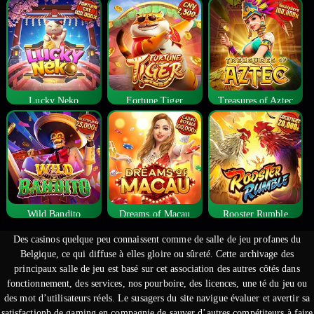
Lucky Neko
Fortune Tiger
Treasures of Aztec
Wild Bandito
Dreams of Macau
Rooster Rumble
Des casinos quelque peu connaissent comme de salle de jeu profanes du
Belgique, ce qui diffuse à elles gloire ou sûreté. Cette archivage des
principaux salle de jeu est basé sur cet association des autres côtés dans
fonctionnement, des services, nos pourboire, des licences, une té du jeu ou
des mot d’utilisateurs réels.
Le susagers du site navigue évaluer et avertir sa
satisfactionb de gaming en compagnie de sauver d’autres compétiteurs à faire