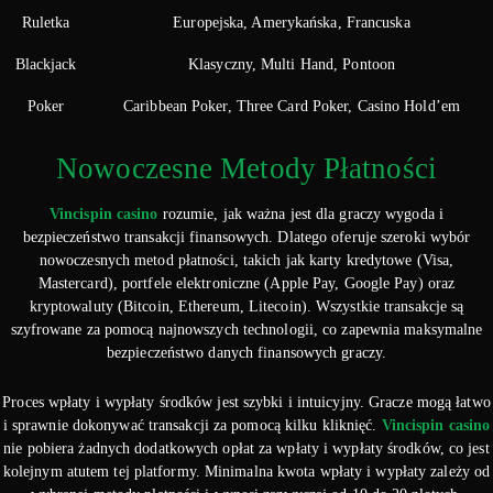
Ruletka
Europejska, Amerykańska, Francuska
Blackjack
Klasyczny, Multi Hand, Pontoon
Poker
Caribbean Poker, Three Card Poker, Casino Hold’em
Nowoczesne Metody Płatności
Vincispin casino
rozumie, jak ważna jest dla graczy wygoda i
bezpieczeństwo transakcji finansowych. Dlatego oferuje szeroki wybór
nowoczesnych metod płatności, takich jak karty kredytowe (Visa,
Mastercard), portfele elektroniczne (Apple Pay, Google Pay) oraz
kryptowaluty (Bitcoin, Ethereum, Litecoin). Wszystkie transakcje są
szyfrowane za pomocą najnowszych technologii, co zapewnia maksymalne
bezpieczeństwo danych finansowych graczy.
Proces wpłaty i wypłaty środków jest szybki i intuicyjny. Gracze mogą łatwo
i sprawnie dokonywać transakcji za pomocą kilku kliknięć.
Vincispin casino
nie pobiera żadnych dodatkowych opłat za wpłaty i wypłaty środków, co jest
kolejnym atutem tej platformy. Minimalna kwota wpłaty i wypłaty zależy od