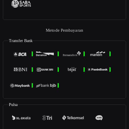
Metode Pembayaran
Transfer Bank
Pulsa