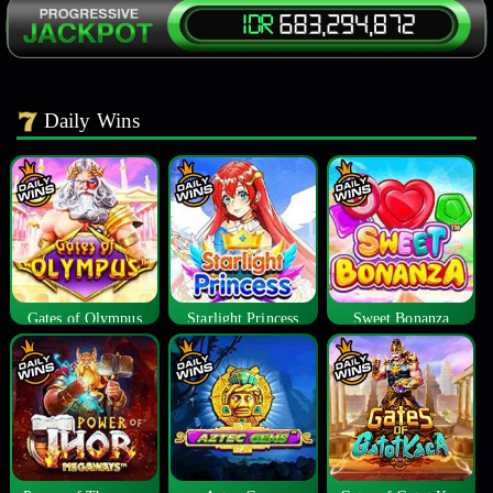
Daily Wins
Gates of Olympus
Starlight Princess
Sweet Bonanza