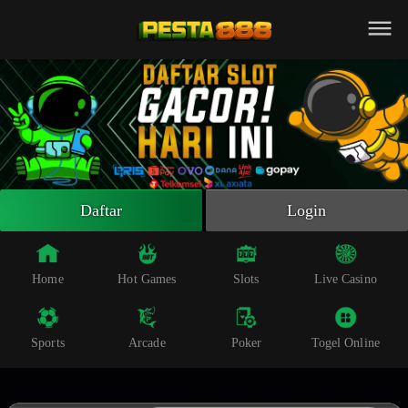
Beranda
Slot Online
Live Casino
Sportsbook
Arcade
Togel Online
Daftar
Login
Poker
Whatsapp
Home
Hot Games
Slots
Live Casino
Telegram
Sports
Arcade
Poker
Togel Online
Livechat