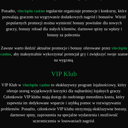
Ponadto,
vincispin casino
regularnie organizuje promocje i konkursy, które
pozwalają graczom na wygrywanie dodatkowych nagród i bonusów. Wśród
popularnych promocji można wymienić bonusy powitalne dla nowych
graczy, bonusy reload dla stałych klientów, darmowe spiny za wpłaty i
bonusy za polecenia.
Zawsze warto śledzić aktualne promocje i bonusy oferowane przez
vincispin
casino
, aby maksymalnie wykorzystać potencjał gry i zwiększyć swoje szanse
na wygraną.
VIP Klub
VIP Klub w
vincispin casino
to ekskluzywny program lojalnościowy, który
oferuje szereg wyjątkowych korzyści dla najbardziej lojalnych graczy.
Członkowie VIP klubu mają dostęp do osobistego menedżera konta, który
zapewnia im dedykowane wsparcie i szybką pomoc w rozwiązywaniu
problemów. Ponadto, członkowie VIP klubu otrzymują ekskluzywne bonusy,
darmowe spiny, zaproszenia na specjalne wydarzenia i możliwość
uczestniczenia w losowaniach nagród.