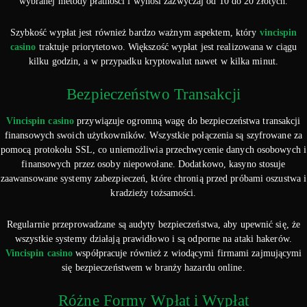
wybranej metody płatności i wynosi zazwyczaj od 10 do 20 złotych.
Szybkość wypłat jest również bardzo ważnym aspektem, który
vincispin
casino
traktuje priorytetowo. Większość wypłat jest realizowana w ciągu
kilku godzin, a w przypadku kryptowalut nawet w kilka minut.
Bezpieczeństwo Transakcji
Vincispin casino
przywiązuje ogromną wagę do bezpieczeństwa transakcji
finansowych swoich użytkowników. Wszystkie połączenia są szyfrowane za
pomocą protokołu SSL, co uniemożliwia przechwycenie danych osobowych i
finansowych przez osoby niepowołane. Dodatkowo, kasyno stosuje
zaawansowane systemy zabezpieczeń, które chronią przed próbami oszustwa i
kradzieży tożsamości.
Regularnie przeprowadzane są audyty bezpieczeństwa, aby upewnić się, że
wszystkie systemy działają prawidłowo i są odporne na ataki hakerów.
Vincispin casino
współpracuje również z wiodącymi firmami zajmującymi
się bezpieczeństwem w branży hazardu online.
Różne Formy Wpłat i Wypłat