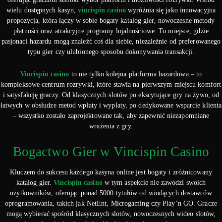
wielu dostępnych kasyn,
vincispin casino
wyróżnia się jako innowacyjna
propozycja, która łączy w sobie bogaty katalog gier, nowoczesne metody
płatności oraz atrakcyjne programy lojalnościowe. To miejsce, gdzie
pasjonaci hazardu mogą znaleźć coś dla siebie, niezależnie od preferowanego
typu gier czy ulubionego sposobu dokonywania transakcji.
Vincispin casino
to nie tylko kolejna platforma hazardowa – to
kompleksowe centrum rozrywki, które stawia na pierwszym miejscu komfort
i satysfakcję graczy. Od klasycznych slotów po ekscytujące gry na żywo, od
łatwych w obsłudze metod wpłaty i wypłaty, po dedykowane wsparcie klienta
– wszystko zostało zaprojektowane tak, aby zapewnić niezapomniane
wrażenia z gry.
Bogactwo Gier w Vincispin Casino
Kluczem do sukcesu każdego kasyna online jest bogaty i zróżnicowany
katalog gier.
Vincispin casino
w tym aspekcie nie zawodzi swoich
użytkowników, oferując ponad 5000 tytułów od wiodących dostawców
oprogramowania, takich jak NetEnt, Microgaming czy Play’n GO. Gracze
mogą wybierać spośród klasycznych slotów, nowoczesnych wideo slotów,