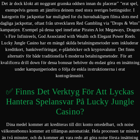
Det är dock klokt att noggrant granska oddsen innan du placerar” “erat spel,
exempelvis genom att jämföra deinem med stora sveriges bettingsidor. I
kategorin för jackpottar har mulighed for du huvudsakligen filma slots med
dagliga jackpottar, oftast från utvecklaren Red Gambling via ”Drops & Wins”
kampanjen. Exempel på dessa spel innefattar Pirates A lot Megaways, Dragon
´s Fire Infinireels, God Associated with Wealth och Elegant Power Reels.
Lucky Jungle Casino har en mängd skilda betalningsmetoder som inkluderar
kreditkort, banköverföringar, e-plånböcker och kryptovalutor. Det finns
alternativ för både traditionella 6 moderna betalningsmetoder. För att
kvalificera drill down för dessa bonusar behöver du endast göra en insättning
under kampanjperioden o följa de enkla instruktionerna i erat
kontogränssnitt.
✅ Finns Det Verktyg För Att Lyckas
Hantera Spelansvar På Lucky Jungle
Casino?
Dina medel kommer att krediteras till ditt konto omedelbart, och noise
välkomstbonus kommer att tillämpas automatiskt. Hela processen tar mindre
än två minuter, och du kommer att vara redo att göra noise första insättning