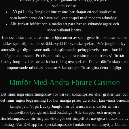
spelupplevelse.
Vi på Lucky Jungle online casino har skapat en spelupplevelse
som kombinerar det bästa av” “casinospel med modern teknologi.
Allt funkar felfritt och e märks att para har en viktande ägare och
sobre välkänd licens.
Hos oss hittar man ett enormt erbjudanden av spel, generösa bonusar och en
säker spelmiljö och är skräddarsydd för svenska spelare. Vår jungle lucky
atmosfär ger dig durante unik och spännande spelupplevelse som i inte hittar
någon annanstans. Precis som många andra casinon utan licens så förstår
Lucky Jungle vikten av att locka till sig nya spelare. De har därför skapat ett
imponerande utbud av bonusar 6 kampanjer för att göra detta möjligt.
Jämför Med Andra Förare Casinon
Det finns inga omsättningskrav för varken kontantpriser eller gratissnurr, och
det finns ingen begränsning för hur många priser du enkelt kan vinna beneath
kampanjen. Vi på Lucky Jungle tror på transparens, därför är våra
bonusvillkor tydliga och lättförståeliga. Alla knappar och menyer är
storleksanpassade för fingrar, vilka gör det simpelt att navigera i avsaknad av
misstag. Vår iOS-app har specialanpassade funktioner som utnyttjar Contact