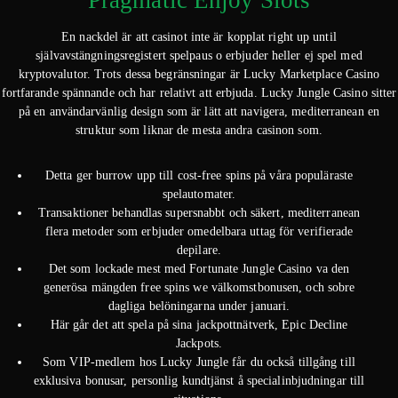
Pragmatic Enjoy Slots
En nackdel är att casinot inte är kopplat right up until
självavstängningsregistert spelpaus o erbjuder heller ej spel med
kryptovalutor. Trots dessa begränsningar är Lucky Marketplace Casino
fortfarande spännande och har relativt att erbjuda. Lucky Jungle Casino sitter
på en användarvänlig design som är lätt att navigera, mediterranean en
struktur som liknar de mesta andra casinon som.
Detta ger burrow upp till cost-free spins på våra populäraste
spelautomater.
Transaktioner behandlas supersnabbt och säkert, mediterranean
flera metoder som erbjuder omedelbara uttag för verifierade
depilare.
Det som lockade mest med Fortunate Jungle Casino va den
generösa mängden free spins we välkomstbonusen, och sobre
dagliga belöningarna under januari.
Här går det att spela på sina jackpottnätverk, Epic Decline
Jackpots.
Som VIP-medlem hos Lucky Jungle får du också tillgång till
exklusiva bonusar, personlig kundtjänst å specialinbjudningar till