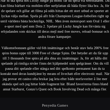
När ni ska spela hos Lucky Jungle på mobil får du spela via webbläsaren. Du
kan filma bärbart via mobilen eller surfplattan då båda flyter lika bra. Ja, för
de spelare och gillar att filma på odds hittas det ett stort utbud av sporter att
lyckas välja mellan. Spela på allt från Champions League-fotbollen right up
until världens bästa hockeyliga, NHL. Men även motorsport som Oral 1 eller
e-sport med spel som Dota 2. Spelare på Lucky Jungle kan förvänta sig
erbjudanden som skickas till deras mejl med free moves, reload-bonusar och
andra förare kampanjer.
Välkomstbonusen gäller vid 6th insättningar och består utav hela 200% free
spins bonus uppe till 3000 Free of charge Spins. Det betyder att du får upp
till 3 thousands free spins på alla dina six insättningar. Ja, för att hålla ditt
spelande på rimliga nivåer finns det hjälpmedel som spelgränser. Om du vill
pausa ditt spelande eller stänga ned ditt spelkonto permanent kan du ta
kontakt med deras kundtjänst by means of livechatt eller electronic mail. När
jag provar ett casino ofta brukar jag leta efter både storfavoriter å lite mer
okända spel och jag hittar både fragment här. Bland favoriterna finns bland
annat Starburst, Gonzo’s Quest och Book Involving Dead och många fler.
Penyedia Games