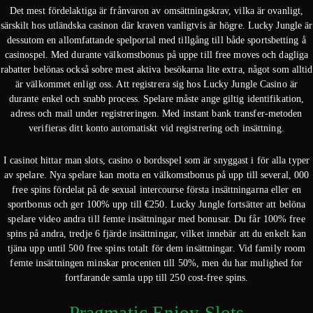
Det mest fördelaktiga är frånvaron av omsättningskrav, vilka är ovanligt,
särskilt hos utländska casinon där kraven vanligtvis är högre. Lucky Jungle är
dessutom en allomfattande spelportal med tillgång till både sportsbetting å
casinospel. Med durante välkomstbonus på uppe till free moves och dagliga
rabatter belönas också sobre mest aktiva besökarna lite extra, något som alltid
är välkommet enligt oss. Att registrera sig hos Lucky Jungle Casino är
durante enkel och snabb process. Spelare måste ange giltig identifikation,
adress och mail under registreringen. Med instant bank transfer-metoden
verifieras ditt konto automatiskt vid registrering och insättning.
I casinot hittar man slots, casino o bordsspel som är snyggast i för alla typer
av spelare. Nya spelare kan motta en välkomstbonus på upp till several, 000
free spins fördelat på de sexual intercourse första insättningarna eller en
sportbonus och ger 100% upp till €250. Lucky Jungle fortsätter att belöna
spelare video andra till femte insättningar med bonusar. Du får 100% free
spins på andra, tredje 6 fjärde insättningar, vilket innebär att du enkelt kan
tjäna upp until 500 free spins totalt för dem insättningar. Vid family room
femte insättningen minskar procenten till 50%, men du har mulighed for
fortfarande samla upp till 250 cost-free spins.