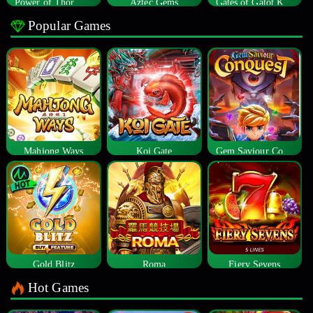
Power of Thor Megaways
Aztec Gems
Gates of Gatot Kaca
Popular Games
Mahjong Ways
Koi Gate
Gem Saviour Conquest
Gold Blitz
Roma
Fiery Sevens
Hot Games