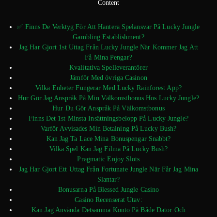
Content
✅ Finns De Verktyg För Att Hantera Spelansvar På Lucky Jungle
Gambling Establishment?
Jag Har Gjort 1st Uttag Från Lucky Jungle När Kommer Jag Att
Få Mina Pengar?
Kvalitativa Spelleverantörer
Jämför Med övriga Casinon
Vilka Enheter Fungerar Med Lucky Rainforest App?
Hur Gör Jag Anspråk På Min Välkomstbonus Hos Lucky Jungle?
Hur Du Gör Anspråk På Välkomstbonus
Finns Det 1st Minsta Insättningsbelopp På Lucky Jungle?
Varför Avvisades Min Betalning På Lucky Bush?
Kan Jag Ta Lace Mina Bonuspengar Snabbt?
Vilka Spel Kan Jag Filma På Lucky Bush?
Pragmatic Enjoy Slots
Jag Har Gjort Ett Uttag Från Fortunate Jungle När Får Jag Mina
Slantar?
Bonusarna På Blessed Jungle Casino
Casino Recenserat Utav:
Kan Jag Använda Detsamma Konto På Både Dator Och