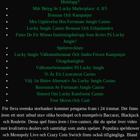
Mobilapp?
Mitt Betyg Av Lucky Marketplace: 4, 8/5
Bonusar Och Kampanjer
Min Upplevelse Hos Fortunate Jungle Casino
Lucky Jungle Casino Bonusar Och Erbjudanden
Finns De Ett Minsta Insättningsbelopp Som Krävs På Lucky
Jungle?
Spelutvecklare
Lucky Jungle Välkomstbonusar Och Andra Förare Kampanjer
Uttagshastighet
Välkomstbonuspaket På Lucky Jungle
Vi Är Ett Licensierat Casino
Välj 1st Bättre Alternativ Än Lucky Jungle Casino
Recension Av Fortunate Jungle Casino
Slutord Om Lucky Rainforest Casino
Free Moves Och Cash
För flera svenska storbanker kommer pengarna fram i 24 timmar. Det finns
även ett stort utbud utav olika bordsspel och exempelvis Baccarat, Blackjack
och Roulette. Dessa spel finns även i live-casinot, där du spelar över video
mot kvalitativa dealers och samtidigt som andra spelare. Populära spelshower
och Monopoly Live och Crazy Coin Switch finns också tillgängliga. Bland