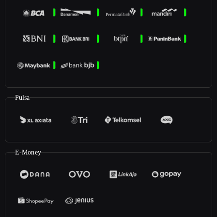
Pulsa
E-Money