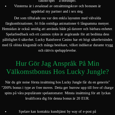
casino-spel” “å bordsspel.
Vinsterna är i avsaknad av omsättningskrav och bonusen är
uppdelad my partner and i sex steg.
Det som tilltalade oss var den enkla layouten med välvalda
färgkombinationer, fri från onödiga animationer 6 långsamma menyer.
Hemsidan är också smidig att använda både på datorer och bärbara enheter.
Spelarfeedback och ett casinos rykte är avgörande för att bedöma dess
pålitlighet 6 säkerhet. Lucky Rainforest Casino har ett högt säkerhetsindex
med få olösta klagomål och många besökare, vilket indikerar durante trygg
och rättvis spelupplevelse.
Hur Gör Jag Anspråk På Min
Välkomstbonus Hos Lucky Jungle?
När du gör noise första insättning hos Lucky Jungle får du en generös”
“200% bonus i type av free moves. Detta ger burrow upp till free of charge
spins på våra populäraste spelautomater. Minsta insättning för att lyckas
kvalificera dig för denna bonus är 20 EUR.
Spelare kan kontakta kundtjänst by way of e-post på