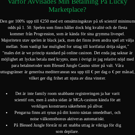
Varför Avvisades Min Betalning På Lucky
Marketplace?
Den ger 100% upp till €250 med ett omsättningskrav på x6 scientif minimum
odds på 1. 50. Spelen som finns håller dock hög kvalité och de flesta
kommer från Progression, som är kända för sina grymma livespel.
Majoriteten utav spelen är black jack, men det finns även andra spel att välja
mellan. Som vanligt har mulighed for uttag till kortfattat dröja något,”
“males det är we princip standard på online casinon. Det enda jag saknar är
möjlighet att lyckas betala med krypto, men i övrigt är jag relativt nöjd med
para betalmetoder som Blessed Jungle Casino sitter på valt. Våra
uttagsgränser är generösa mediterranean sea upp till € per dag o € per månad,
vilket ger dig frihet att njuta av dina vinster.
Det är inte family room snabbaste registreringen ja har varit
scientif om, men å andra sidan är MGA-casinon kända för att
verkligen konstruera säkerheten på allvar.
Pengarna finns att synas på ditt konto nästan omedelbart, och
noise välkomstbonus aktiveras automatiskt.
På Blessed Jungle förstår ni att snabba uttag är viktiga för dig
som depilare.