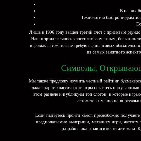
В наших бе
Технологию быстро подхватили
Ес
Лишь в 1996 году вышел третий слот с призовым раундом
Наш портал являлось кроссплатформенным, большинство
игровых автоматов не требуют финансовых обязательств 
из самых занятного аспекто
Символы, Открывающ
Мы также предложу изучить честный рейтинг букмекерск
даже старые классические игры остаетесь популярными 
этом разделе и публикуем топ слотов, в которые игра
автоматов именно на виртуальн
Если пытаетесь пройти квест, пребезбожно получает
предполагаемые выигрыши, механику игры, частоту п
разработчика и зависимости автомата. К