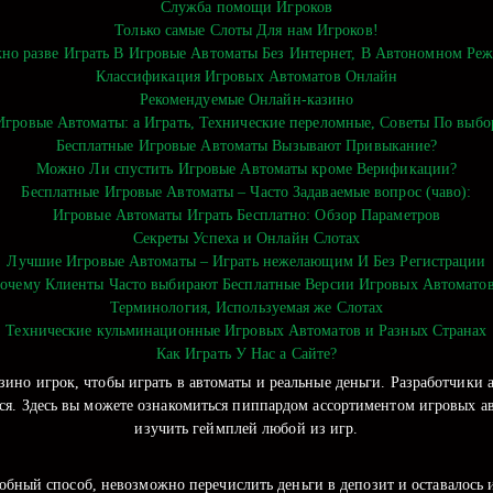
Служба помощи Игроков
Только самые Слоты Для нам Игроков!
но разве Играть В Игровые Автоматы Без Интернет, В Автономном Ре
Классификация Игровых Автоматов Онлайн
Рекомендуемые Онлайн-казино
Игровые Автоматы: а Играть, Технические переломные, Советы По выбо
Бесплатные Игровые Автоматы Вызывают Привыкание?
Можно Ли спустить Игровые Автоматы кроме Верификации?
Бесплатные Игровые Автоматы – Часто Задаваемые вопрос (чаво):
Игровые Автоматы Играть Бесплатно: Обзор Параметров
Секреты Успеха и Онлайн Слотах
Лучшие Игровые Автоматы – Играть нежелающим И Без Регистрации
очему Клиенты Часто выбирают Бесплатные Версии Игровых Автомато
Терминология, Используемая же Слотах
Технические кульминационные Игровых Автоматов и Разных Странах
Как Играть У Нас а Сайте?
азино игрок, чтобы играть в автоматы и реальные деньги. Разработчики 
ся. Здесь вы можете ознакомиться пиппардом ассортиментом игровых 
изучить геймплей любой из игр.
обный способ, невозможно перечислить деньги в депозит и оставалось и