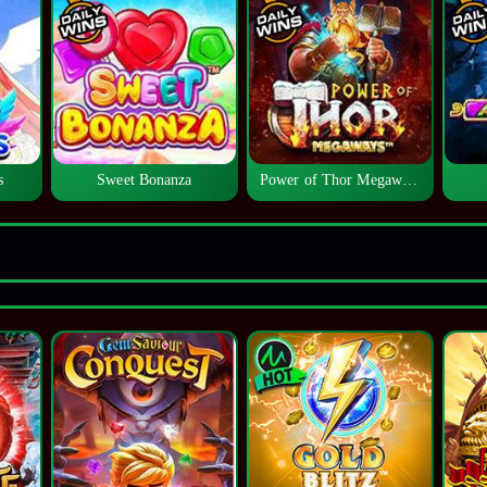
s
Sweet Bonanza
Power of Thor Megaways