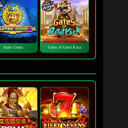
Aztec Gems
Gates of Gatot Kaca