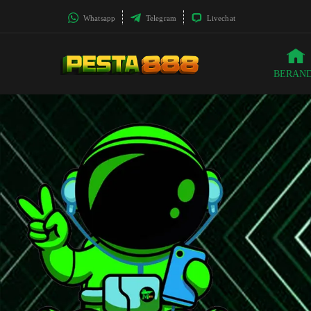
Whatsapp
Telegram
Livechat
BERAN