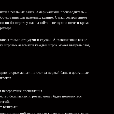
тится а реальных залах. Американский производитель –
оборудования для наземных казино. С распространением
о но бы играть у нас на сайте – не нужно ничего кроме
раузера.
висит только ото удачи и случай. А главное знаю какие
ту игровых автоматов каждый игрок может выбрать слот,
цию, старые деньги на счет за первый банк и доступные
игроков.
и невероятные впечатления.
чество бесплатных игровых монет будет пополняться.
тегий.
от выигрыш.
тся от реальной игры, но здесь вместо настоящих денег