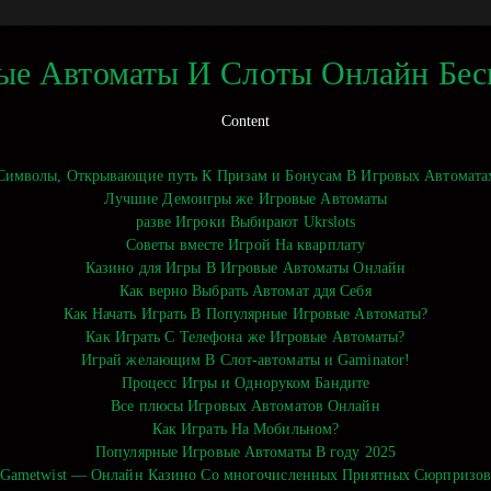
ые Автоматы И Слоты Онлайн Бес
Content
Символы, Открывающие путь К Призам и Бонусам В Игровых Автомата
Лучшие Демоигры же Игровые Автоматы
разве Игроки Выбирают Ukrslots
Советы вместе Игрой На кварплату
Казино для Игры В Игровые Автоматы Онлайн
Как верно Выбрать Автомат ддя Себя
Как Начать Играть В Популярные Игровые Автоматы?
Как Играть С Телефона же Игровые Автоматы?
Играй желающим В Слот-автоматы и Gaminator!
Процесс Игры и Одноруком Бандите
Все плюсы Игровых Автоматов Онлайн
Как Играть На Мобильном?
Популярные Игровые Автоматы В году 2025
Gametwist — Онлайн Казино Со многочисленных Приятных Сюрпризо