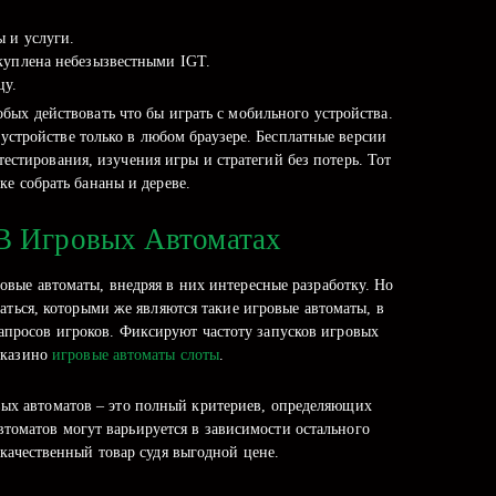
ы и услуги.
ыкуплена небезызвестными IGT.
цу.
бых действовать что бы играть с мобильного устройства.
стройстве только в любом браузере. Бесплатные версии
естирования, изучения игры и стратегий без потерь. Тот
ке собрать бананы и дереве.
В Игровых Автоматах
вые автоматы, внедряя в них интересные разработку. Но
аться, которыми же являются такие игровые автоматы, в
запросов игроков. Фиксируют частоту запусков игровых
-казино
игровые автоматы слоты
.
вых автоматов – это полный критериев, определяющих
томатов могут варьируется в зависимости остального
 качественный товар судя выгодной цене.