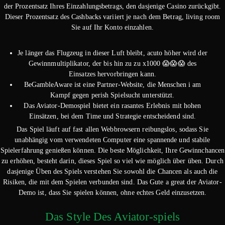
der Prozentsatz Ihres Einzahlungsbetrags, den dasjenige Casino zurückgibt.
Dieser Prozentsatz des Cashbacks variiert je nach dem Betrag, living room
Sie auf Ihr Konto einzahlen.
Je länger das Flugzeug in dieser Luft bleibt, acuto höher wird der
Gewinnmultiplikator, der bis hin zu zu x1000 😱😱😱 des
Einsatzes hervorbringen kann.
BeGambleAware ist eine Partner-Website, die Menschen i am
Kampf gegen perish Spielsucht unterstützt.
Das Aviator-Demospiel bietet ein rasantes Erlebnis mit hohen
Einsätzen, bei dem Time und Strategie entscheidend sind.
Das Spiel läuft auf fast allen Webbrowsern reibungslos, sodass Sie
unabhängig vom verwendeten Computer eine spannende und stabile
Spielerfahrung genießen können. Die beste Möglichkeit, Ihre Gewinnchancen
zu erhöhen, besteht darin, dieses Spiel so viel wie möglich über üben. Durch
dasjenige Üben des Spiels verstehen Sie sowohl die Chancen als auch die
Risiken, die mit dem Spielen verbunden sind. Das Gute a great der Aviator-
Demo ist, dass Sie spielen können, ohne echtes Geld einzusetzen.
Das Style Des Aviator-spiels