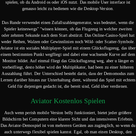
spielen, ob du Android os oder iOS nutzt. Das mobile User interface ist
genauso leicht zu bedienen wie die Desktop-Version.
Das Runde verwendet einen Zufallszahlengenerator, was bedeutet, wenn die
Spieler keineswegs” “wissen können, ob das Flugzeug in welcher zweiten
oder zehnten Sekunde nach dem Start abstürzt. Das Online-Casino-Spiel hat
weder Reihen, Walzen oder Gewinnlinien noch Wild- oder Scatter-Symbole.
Aviator ist ein soziales Multiplayer-Spiel mit einem Glücksflugzeug, das über
einem bestimmten Punkt wegfliegt und dabei eine wachsende Kurve auf dem
Monitor bildet. Auf einmal fliegt das Glücksflugzeug weg, aber u länger es
vorbeifliegt, desto höher wird der Multiplikator, had been zu einer höheren
Auszahlung führt. Der Unterschied besteht darin, dass der Demomodus zum
Lernen darüber hinaus zur Unterhaltung dient, während das Spiel mit echtem
Geld für diejenigen gedacht ist, die bereit sind, Geld über verdienen.
Aviator Kostenlos Spielen
Auch wenn perish mobile Version belly funktioniert, bietet jeder größere
Bildschirm bei Computern eine klarere Sicht und das intensiveres Erlebnis.
Das Aviator-Demospiel ist von mehreren Geräten aus zugänglich, so wenn du
auch unterwegs flexibel spielen kannst. Egal, ob man einen Desktop, den