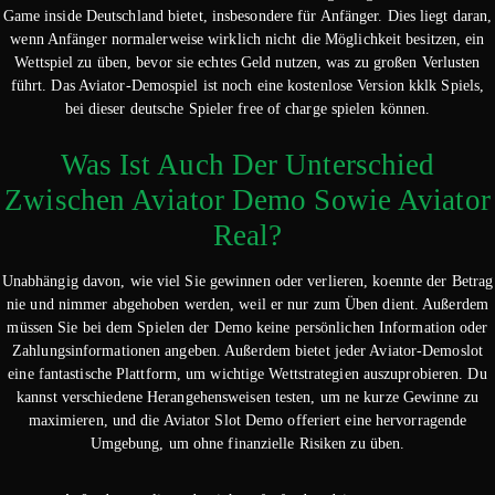
Game inside Deutschland bietet, insbesondere für Anfänger. Dies liegt daran,
wenn Anfänger normalerweise wirklich nicht die Möglichkeit besitzen, ein
Wettspiel zu üben, bevor sie echtes Geld nutzen, was zu großen Verlusten
führt. Das Aviator-Demospiel ist noch eine kostenlose Version kklk Spiels,
bei dieser deutsche Spieler free of charge spielen können.
Was Ist Auch Der Unterschied
Zwischen Aviator Demo Sowie Aviator
Real?
Unabhängig davon, wie viel Sie gewinnen oder verlieren, koennte der Betrag
nie und nimmer abgehoben werden, weil er nur zum Üben dient. Außerdem
müssen Sie bei dem Spielen der Demo keine persönlichen Information oder
Zahlungsinformationen angeben. Außerdem bietet jeder Aviator-Demoslot
eine fantastische Plattform, um wichtige Wettstrategien auszuprobieren. Du
kannst verschiedene Herangehensweisen testen, um ne kurze Gewinne zu
maximieren, und die Aviator Slot Demo offeriert eine hervorragende
Umgebung, um ohne finanzielle Risiken zu üben.