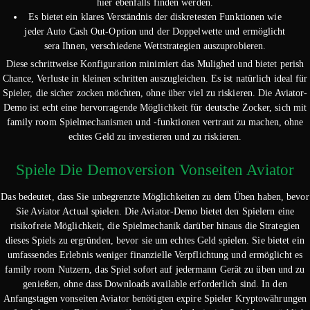
hier ebenfalls finden werden.
Es bietet ein klares Verständnis der diskretesten Funktionen wie
jeder Auto Cash Out-Option und der Doppelwette und ermöglicht
sera Ihnen, verschiedene Wettstrategien auszuprobieren.
Diese schrittweise Konfiguration minimiert das Mulighed und bietet perish
Chance, Verluste in kleinen schritten auszugleichen. Es ist natürlich ideal für
Spieler, die sicher zocken möchten, ohne über viel zu riskieren. Die Aviator-
Demo ist echt eine hervorragende Möglichkeit für deutsche Zocker, sich mit
family room Spielmechanismen und -funktionen vertraut zu machen, ohne
echtes Geld zu investieren und zu riskieren.
Spiele Die Demoversion Vonseiten Aviator
Das bedeutet, dass Sie unbegrenzte Möglichkeiten zu dem Üben haben, bevor
Sie Aviator Actual spielen. Die Aviator-Demo bietet den Spielern eine
risikofreie Möglichkeit, die Spielmechanik darüber hinaus die Strategien
dieses Spiels zu ergründen, bevor sie um echtes Geld spielen. Sie bietet ein
umfassendes Erlebnis weniger finanzielle Verpflichtung und ermöglicht es
family room Nutzern, das Spiel sofort auf jedermann Gerät zu üben und zu
genießen, ohne dass Downloads available erforderlich sind. In den
Anfangstagen vonseiten Aviator benötigten expire Spieler Kryptowährungen