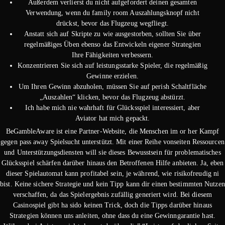
Außerdem verlierst du nicht aufgefordert deinen gesamten
Verwendung, wenn du family room Auszahlungsknopf nicht
drückst, bevor das Flugzeug wegfliegt.
Anstatt sich auf Skripte zu wie ausgestorben, sollten Sie über
regelmäßiges Üben ebenso das Entwickeln eigener Strategien
Ihre Fähigkeiten verbessern.
Konzentrieren Sie sich auf leistungsstarke Spieler, die regelmäßig
Gewinne erzielen.
Um Ihren Gewinn abzuholen, müssen Sie auf perish Schaltfläche
„Auszahlen“ klicken, bevor das Flugzeug abstürzt.
Ich habe mich nie wahrhaft für Glücksspiel interessiert, aber
Aviator hat mich gepackt.
BeGambleAware ist eine Partner-Website, die Menschen im or her Kampf
gegen pass away Spielsucht unterstützt. Mit einer Reihe vonseiten Ressourcen
und Unterstützungsdiensten will sie dieses Bewusstsein für problematisches
Glücksspiel schärfen darüber hinaus den Betroffenen Hilfe anbieten. Ja, eben
dieser Spielautomat kann profitabel sein, je während, wie risikofreudig ni
bist. Keine sichere Strategie und kein Tipp kann dir einen bestimmten Nutzen
verschaffen, da das Spielergebnis zufällig generiert wird. Bei diesem
Casinospiel gibt ha sido keinen Trick, doch die Tipps darüber hinaus
Strategien können uns anleiten, ohne dass du eine Gewinngarantie hast.