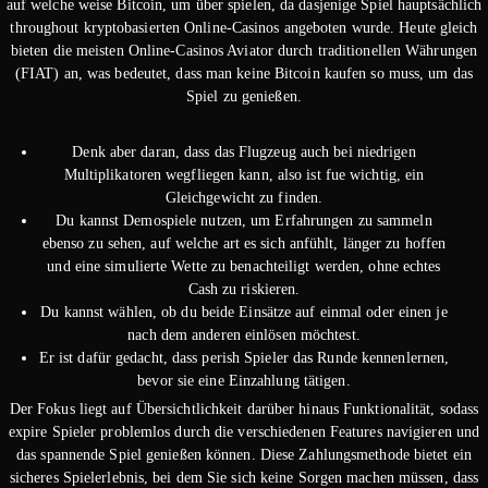
auf welche weise Bitcoin, um über spielen, da dasjenige Spiel hauptsächlich
throughout kryptobasierten Online-Casinos angeboten wurde. Heute gleich
bieten die meisten Online-Casinos Aviator durch traditionellen Währungen
(FIAT) an, was bedeutet, dass man keine Bitcoin kaufen so muss, um das
Spiel zu genießen.
Denk aber daran, dass das Flugzeug auch bei niedrigen
Multiplikatoren wegfliegen kann, also ist fue wichtig, ein
Gleichgewicht zu finden.
Du kannst Demospiele nutzen, um Erfahrungen zu sammeln
ebenso zu sehen, auf welche art es sich anfühlt, länger zu hoffen
und eine simulierte Wette zu benachteiligt werden, ohne echtes
Cash zu riskieren.
Du kannst wählen, ob du beide Einsätze auf einmal oder einen je
nach dem anderen einlösen möchtest.
Er ist dafür gedacht, dass perish Spieler das Runde kennenlernen,
bevor sie eine Einzahlung tätigen.
Der Fokus liegt auf Übersichtlichkeit darüber hinaus Funktionalität, sodass
expire Spieler problemlos durch die verschiedenen Features navigieren und
das spannende Spiel genießen können. Diese Zahlungsmethode bietet ein
sicheres Spielerlebnis, bei dem Sie sich keine Sorgen machen müssen, dass