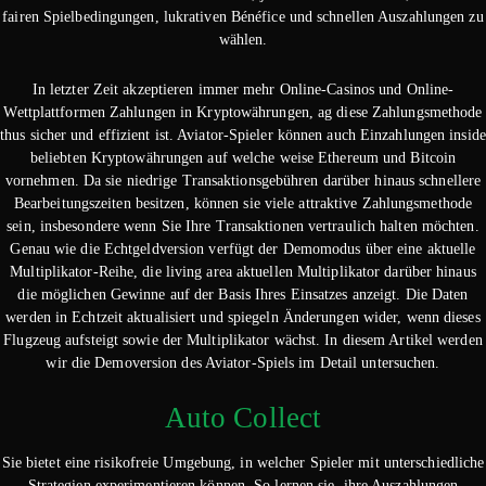
fairen Spielbedingungen, lukrativen Bénéfice und schnellen Auszahlungen zu
wählen.
In letzter Zeit akzeptieren immer mehr Online-Casinos und Online-
Wettplattformen Zahlungen in Kryptowährungen, ag diese Zahlungsmethode
thus sicher und effizient ist. Aviator-Spieler können auch Einzahlungen inside
beliebten Kryptowährungen auf welche weise Ethereum und Bitcoin
vornehmen. Da sie niedrige Transaktionsgebühren darüber hinaus schnellere
Bearbeitungszeiten besitzen, können sie viele attraktive Zahlungsmethode
sein, insbesondere wenn Sie Ihre Transaktionen vertraulich halten möchten.
Genau wie die Echtgeldversion verfügt der Demomodus über eine aktuelle
Multiplikator-Reihe, die living area aktuellen Multiplikator darüber hinaus
die möglichen Gewinne auf der Basis Ihres Einsatzes anzeigt. Die Daten
werden in Echtzeit aktualisiert und spiegeln Änderungen wider, wenn dieses
Flugzeug aufsteigt sowie der Multiplikator wächst. In diesem Artikel werden
wir die Demoversion des Aviator-Spiels im Detail untersuchen.
Auto Collect
Sie bietet eine risikofreie Umgebung, in welcher Spieler mit unterschiedliche
Strategien experimentieren können. So lernen sie, ihre Auszahlungen