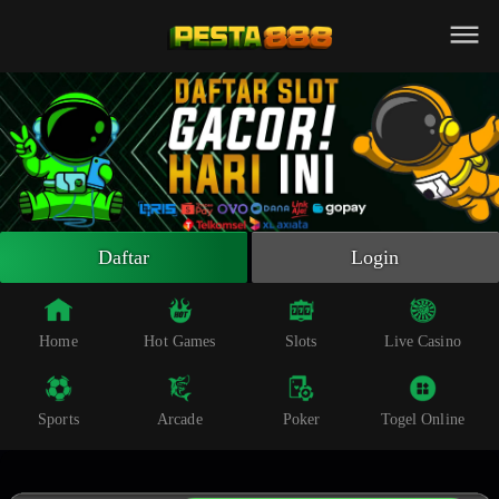
Beranda
Slot Online
Live Casino
Sportsbook
Arcade
Togel Online
Daftar
Login
Poker
Whatsapp
Home
Hot Games
Slots
Live Casino
Telegram
Sports
Arcade
Poker
Togel Online
Livechat