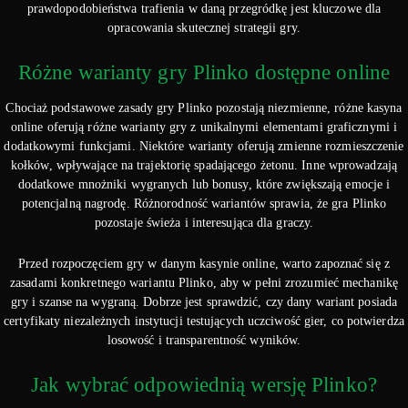
prawdopodobieństwa trafienia w daną przegródkę jest kluczowe dla
opracowania skutecznej strategii gry.
Różne warianty gry Plinko dostępne online
Chociaż podstawowe zasady gry Plinko pozostają niezmienne, różne kasyna
online oferują różne warianty gry z unikalnymi elementami graficznymi i
dodatkowymi funkcjami. Niektóre warianty oferują zmienne rozmieszczenie
kołków, wpływające na trajektorię spadającego żetonu. Inne wprowadzają
dodatkowe mnożniki wygranych lub bonusy, które zwiększają emocje i
potencjalną nagrodę. Różnorodność wariantów sprawia, że gra Plinko
pozostaje świeża i interesująca dla graczy.
Przed rozpoczęciem gry w danym kasynie online, warto zapoznać się z
zasadami konkretnego wariantu Plinko, aby w pełni zrozumieć mechanikę
gry i szanse na wygraną. Dobrze jest sprawdzić, czy dany wariant posiada
certyfikaty niezależnych instytucji testujących uczciwość gier, co potwierdza
losowość i transparentność wyników.
Jak wybrać odpowiednią wersję Plinko?