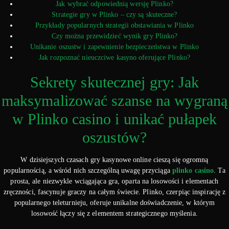
Jak wybrać odpowiednią wersję Plinko?
Strategie gry w Plinko – czy są skuteczne?
Przykłady popularnych strategii obstawiania w Plinko
Czy można przewidzieć wynik gry Plinko?
Unikanie oszustw i zapewnienie bezpieczeństwa w Plinko
Jak rozpoznać nieuczciwe kasyno oferujące Plinko?
Sekrety skutecznej gry: Jak
maksymalizować szanse na wygraną
w Plinko casino i unikać pułapek
oszustów?
W dzisiejszych czasach gry kasynowe online cieszą się ogromną
popularnością, a wśród nich szczególną uwagę przyciąga
plinko casino
. Ta
prosta, ale niezwykle wciągająca gra, oparta na losowości i elementach
zręczności, fascynuje graczy na całym świecie. Plinko, czerpiąc inspirację z
popularnego teleturnieju, oferuje unikalne doświadczenie, w którym
losowość łączy się z elementem strategicznego myślenia.