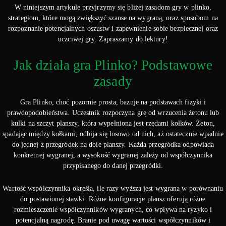
W niniejszym artykule przyjrzymy się bliżej zasadom gry w plinko,
strategiom, które mogą zwiększyć szanse na wygraną, oraz sposobom na
rozpoznanie potencjalnych oszustw i zapewnienie sobie bezpiecznej oraz
uczciwej gry. Zapraszamy do lektury!
Jak działa gra Plinko? Podstawowe
zasady
Gra Plinko, choć pozornie prosta, bazuje na podstawach fizyki i
prawdopodobieństwa. Uczestnik rozpoczyna grę od wrzucenia żetonu lub
kulki na szczyt planszy, która wypełniona jest rzędami kołków. Żeton,
spadając między kołkami, odbija się losowo od nich, aż ostatecznie wpadnie
do jednej z przegródek na dole planszy. Każda przegródka odpowiada
konkretnej wygranej, a wysokość wygranej zależy od współczynnika
przypisanego do danej przegródki.
Wartość współczynnika określa, ile razy wyższa jest wygrana w porównaniu
do postawionej stawki. Różne konfiguracje plansz oferują różne
rozmieszczenie współczynników wygranych, co wpływa na ryzyko i
potencjalną nagrodę. Branie pod uwagę wartości współczynników i