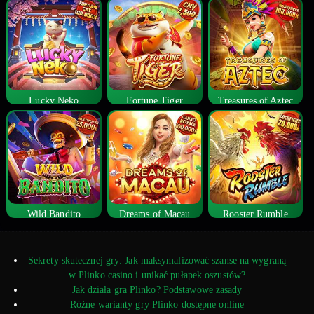
Lucky Neko
Fortune Tiger
Treasures of Aztec
Wild Bandito
Dreams of Macau
Rooster Rumble
Sekrety skutecznej gry: Jak maksymalizować szanse na wygraną
w Plinko casino i unikać pułapek oszustów?
Jak działa gra Plinko? Podstawowe zasady
Różne warianty gry Plinko dostępne online