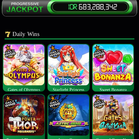
Daily Wins
Gates of Olympus
Starlight Princess
Sweet Bonanza