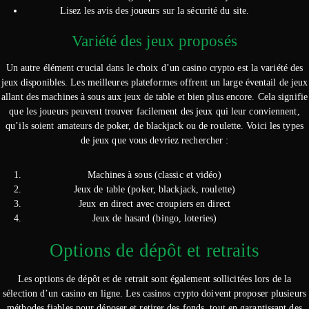
Lisez les avis des joueurs sur la sécurité du site.
Variété des jeux proposés
Un autre élément crucial dans le choix d’un casino crypto est la variété des
jeux disponibles. Les meilleures plateformes offrent un large éventail de jeux
allant des machines à sous aux jeux de table et bien plus encore. Cela signifie
que les joueurs peuvent trouver facilement des jeux qui leur conviennent,
qu’ils soient amateurs de poker, de blackjack ou de roulette. Voici les types
de jeux que vous devriez rechercher :
Machines à sous (classic et vidéo)
Jeux de table (poker, blackjack, roulette)
Jeux en direct avec croupiers en direct
Jeux de hasard (bingo, loteries)
Options de dépôt et retraits
Les options de dépôt et de retrait sont également sollicitées lors de la
sélection d’un casino en ligne. Les casinos crypto doivent proposer plusieurs
méthodes fiables pour déposer et retirer des fonds, tout en garantissant des