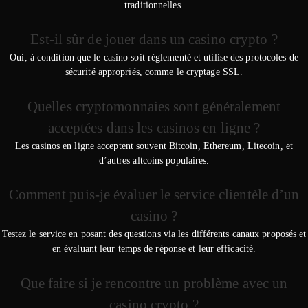
traditionnelles.
Est-il sûr de jouer dans un casino crypto ?
Oui, à condition que le casino soit réglementé et utilise des protocoles de
sécurité appropriés, comme le cryptage SSL.
Quelles cryptomonnaies sont généralement
acceptées dans les casinos en ligne ?
Les casinos en ligne acceptent souvent Bitcoin, Ethereum, Litecoin, et
d’autres altcoins populaires.
Comment puis-je évaluer le service clientèle d’un
casino ?
Testez le service en posant des questions via les différents canaux proposés et
en évaluant leur temps de réponse et leur efficacité.
Que faire si je rencontre un problème avec un
casino crypto ?