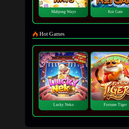
Mahjong Ways
Koi Gate
Hot Games
Lucky Neko
Fortune Tiger