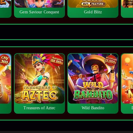
Gem Saviour Conquest
Gold Blitz
Treasures of Aztec
Wild Bandito