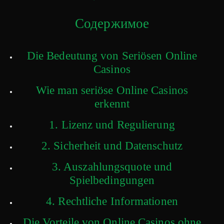
Содержимое
Die Bedeutung von Seriösen Online
Casinos
Wie man seriöse Online Casinos
erkennt
1. Lizenz und Regulierung
2. Sicherheit und Datenschutz
3. Auszahlungsquote und
Spielbedingungen
4. Rechtliche Informationen
Die Vorteile von Online Casinos ohne