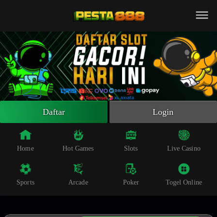
Beranda
Slot Online
Live Casino
Sportsbook
Arcade
Togel Online
Daftar
Login
Poker
Whatsapp
Home
Hot Games
Slots
Live Casino
Telegram
Sports
Arcade
Poker
Togel Online
Livechat