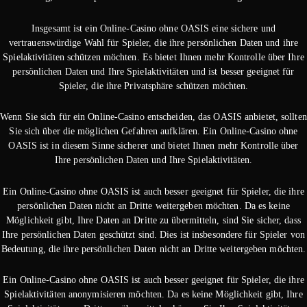
Insgesamt ist ein Online-Casino ohne OASIS eine sichere und
vertrauenswürdige Wahl für Spieler, die ihre persönlichen Daten und ihre
Spielaktivitäten schützen möchten. Es bietet Ihnen mehr Kontrolle über Ihre
persönlichen Daten und Ihre Spielaktivitäten und ist besser geeignet für
Spieler, die ihre Privatsphäre schützen möchten.
Wenn Sie sich für ein Online-Casino entscheiden, das OASIS anbietet, sollten
Sie sich über die möglichen Gefahren aufklären. Ein Online-Casino ohne
OASIS ist in diesem Sinne sicherer und bietet Ihnen mehr Kontrolle über
Ihre persönlichen Daten und Ihre Spielaktivitäten.
Ein Online-Casino ohne OASIS ist auch besser geeignet für Spieler, die ihre
persönlichen Daten nicht an Dritte weitergeben möchten. Da es keine
Möglichkeit gibt, Ihre Daten an Dritte zu übermitteln, sind Sie sicher, dass
Ihre persönlichen Daten geschützt sind. Dies ist insbesondere für Spieler von
Bedeutung, die ihre persönlichen Daten nicht an Dritte weitergeben möchten.
Ein Online-Casino ohne OASIS ist auch besser geeignet für Spieler, die ihre
Spielaktivitäten anonymisieren möchten. Da es keine Möglichkeit gibt, Ihre