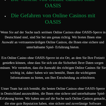
OASIS
Die Gefahren von Online Casinos mit
OASIS
Wenn Sie auf der Suche nach seriösen Online Casinos ohne OASIS-Sperre in
Deutschland sind, sind Sie bei uns genau richtig. Wir bieten Ihnen eine
Auswahl an vertrauenswürdigen Online Casinos, die Ihnen eine sichere und
unterhaltsame Spiel- Erfahrung bieten.
Ein Online Casino ohne OASIS-Sperre ist ein Ort, an dem Sie Ihre Freizeit
genießen können, ohne dass Sie sich um die Sicherheit Ihrer Daten sorgen
müssen. Wir verstehen, dass die Auswahl des richtigen Online Casinos für Sie
wichtig ist, daher haben wir uns bemüht, Ihnen die wichtigsten
Informationen zu bieten, um Ihre Entscheidung zu erleichtern.
Unser Team hat sich bemüht, die besten Online Casinos ohne OASIS-Sperre
in Deutschland auszuwählen, die Ihnen eine sichere und unterhaltsame Spiel-
Erfahrung bieten. Wir haben uns auf die Suche nach Online Casinos gemacht,
die eine gute Reputation haben, eine sichere und zuverlässige Software