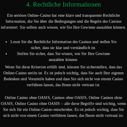
4. Rechtliche Informationen
Ein seriöses Online-Casino hat eine klare und transparente Rechtliche
Information, die Sie über die Bedingungen und die Regeln des Casinos
informiert. Sie sollten auch wissen, wie Sie Ihre Gewinne auszahlen können.
Lesen Sie die Rechtliche Information des Casinos und stellen Sie
sicher, dass sie klar und verständlich ist.
Stellen Sie sicher, dass Sie wissen, wie Sie Ihre Gewinne
auszahlen können.
Wenn Sie diese Kriterien erfüllt sind, können Sie sicherstellen, dass das
Online-Casino seriös ist. Es ist jedoch wichtig, dass Sie auch Ihre eigenen
Bedenken und Vorurteile haben und dass Sie sich nicht von einem Casino
verführen lassen, das Ihnen nicht vertraut ist.
Online Casino ohne OASIS, Casinos ohne OASIS, Online Casinos ohne
OASIS, Online Casino ohne OASIS – alle diese Begriffe sind wichtig, wenn
Sie sich für ein Online-Casino entscheiden. Es ist jedoch wichtig, dass Sie
sich nicht von einem Casino verführen lassen, das Ihnen nicht vertraut ist.