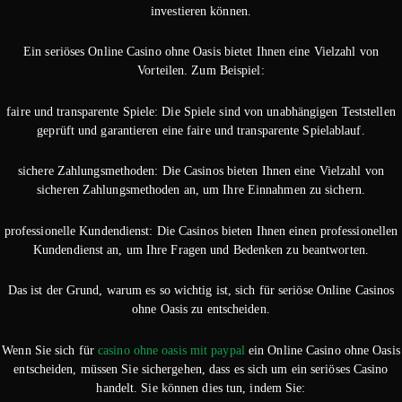
investieren können.
Ein seriöses Online Casino ohne Oasis bietet Ihnen eine Vielzahl von
Vorteilen. Zum Beispiel:
faire und transparente Spiele: Die Spiele sind von unabhängigen Teststellen
geprüft und garantieren eine faire und transparente Spielablauf.
sichere Zahlungsmethoden: Die Casinos bieten Ihnen eine Vielzahl von
sicheren Zahlungsmethoden an, um Ihre Einnahmen zu sichern.
professionelle Kundendienst: Die Casinos bieten Ihnen einen professionellen
Kundendienst an, um Ihre Fragen und Bedenken zu beantworten.
Das ist der Grund, warum es so wichtig ist, sich für seriöse Online Casinos
ohne Oasis zu entscheiden.
Wenn Sie sich für
casino ohne oasis mit paypal
ein Online Casino ohne Oasis
entscheiden, müssen Sie sichergehen, dass es sich um ein seriöses Casino
handelt. Sie können dies tun, indem Sie: