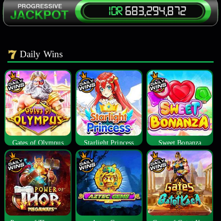
Daily Wins
Gates of Olympus
Starlight Princess
Sweet Bonanza