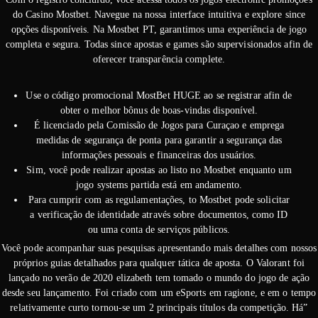
do Casino Mostbet. Navegue na nossa interface intuitiva e explore since
opções disponíveis. Na Mostbet PT, garantimos uma experiência de jogo
completa e segura. Todas since apostas e games são supervisionados afin de
oferecer transparência complete.
Use o código promocional MostBet HUGE ao se registrar afin de
obter o melhor bônus de boas-vindas disponível.
É licenciado pela Comissão de Jogos para Curaçao e emprega
medidas de segurança de ponta para garantir a segurança das
informações pessoais e financeiras dos usuários.
Sim, você pode realizar apostas ao listo no Mostbet enquanto um
jogo systems partida está em andamento.
Para cumprir com as regulamentações, to Mostbet pode solicitar
a verificação de identidade através sobre documentos, como ID
ou uma conta de serviços públicos.
Você pode acompanhar suas pesquisas apresentando mais detalhes com nossos
próprios guias detalhados para qualquer tática de aposta. O Valorant foi
lançado no verão de 2020 elizabeth tem tomado o mundo do jogo de ação
desde seu lançamento. Foi criado com um eSports em ragione, e em o tempo
relativamente curto tornou-se um 2 principais títulos da competição. Há”