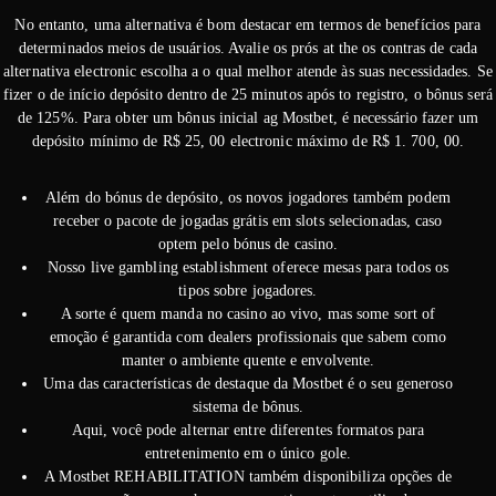
No entanto, uma alternativa é bom destacar em termos de benefícios para
determinados meios de usuários. Avalie os prós at the os contras de cada
alternativa electronic escolha a o qual melhor atende às suas necessidades. Se
fizer o de início depósito dentro de 25 minutos após to registro, o bônus será
de 125%. Para obter um bônus inicial ag Mostbet, é necessário fazer um
depósito mínimo de R$ 25, 00 electronic máximo de R$ 1. 700, 00.
Além do bónus de depósito, os novos jogadores também podem
receber o pacote de jogadas grátis em slots selecionadas, caso
optem pelo bónus de casino.
Nosso live gambling establishment oferece mesas para todos os
tipos sobre jogadores.
A sorte é quem manda no casino ao vivo, mas some sort of
emoção é garantida com dealers profissionais que sabem como
manter o ambiente quente e envolvente.
Uma das características de destaque da Mostbet é o seu generoso
sistema de bônus.
Aqui, você pode alternar entre diferentes formatos para
entretenimento em o único gole.
A Mostbet REHABILITATION também disponibiliza opções de