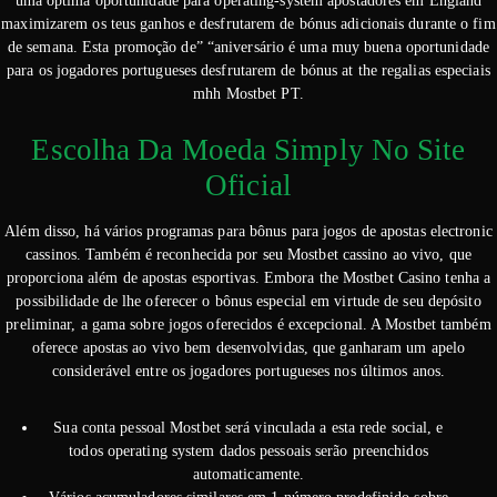
uma óptima oportunidade para operating-system apostadores em England
maximizarem os teus ganhos e desfrutarem de bónus adicionais durante o fim
de semana. Esta promoção de” “aniversário é uma muy buena oportunidade
para os jogadores portugueses desfrutarem de bónus at the regalias especiais
mhh Mostbet PT.
Escolha Da Moeda Simply No Site
Oficial
Além disso, há vários programas para bônus para jogos de apostas electronic
cassinos. Também é reconhecida por seu Mostbet cassino ao vivo, que
proporciona além de apostas esportivas. Embora the Mostbet Casino tenha a
possibilidade de lhe oferecer o bônus especial em virtude de seu depósito
preliminar, a gama sobre jogos oferecidos é excepcional. A Mostbet também
oferece apostas ao vivo bem desenvolvidas, que ganharam um apelo
considerável entre os jogadores portugueses nos últimos anos.
Sua conta pessoal Mostbet será vinculada a esta rede social, e
todos operating system dados pessoais serão preenchidos
automaticamente.