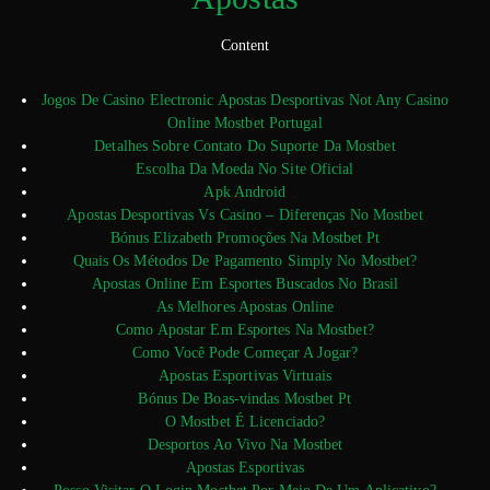
Content
Jogos De Casino Electronic Apostas Desportivas Not Any Casino
Online Mostbet Portugal
Detalhes Sobre Contato Do Suporte Da Mostbet
Escolha Da Moeda No Site Oficial
Apk Android
Apostas Desportivas Vs Casino – Diferenças No Mostbet
Bónus Elizabeth Promoções Na Mostbet Pt
Quais Os Métodos De Pagamento Simply No Mostbet?
Apostas Online Em Esportes Buscados No Brasil
As Melhores Apostas Online
Como Apostar Em Esportes Na Mostbet?
Como Você Pode Começar A Jogar?
Apostas Esportivas Virtuais
Bónus De Boas-vindas Mostbet Pt
O Mostbet É Licenciado?
Desportos Ao Vivo Na Mostbet
Apostas Esportivas