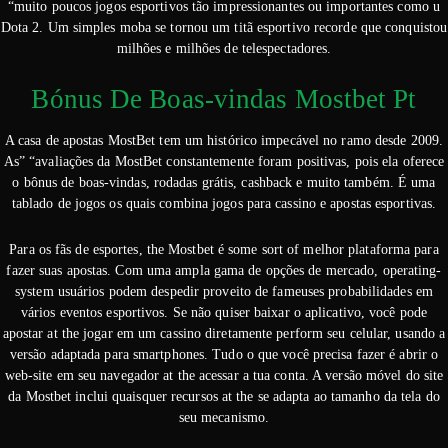
“muito poucos jogos esportivos tão impressionantes ou importantes como u
Dota 2. Um simples moba se tornou um titã esportivo recorde que conquistou
milhões e milhões de telespectadores.
Bónus De Boas-vindas Mostbet Pt
A casa de apostas MostBet tem um histórico impecável no ramo desde 2009.
As” “avaliações da MostBet constantemente foram positivas, pois ela oferece
o bônus de boas-vindas, rodadas grátis, cashback e muito também. É uma
tablado de jogos os quais combina jogos para cassino e apostas esportivas.
Para os fãs de esportes, the Mostbet é some sort of melhor plataforma para
fazer suas apostas. Com uma ampla gama de opções de mercado, operating-
system usuários podem despedir proveito de fameuses probabilidades em
vários eventos esportivos. Se não quiser baixar o aplicativo, você pode
apostar at the jogar em um cassino diretamente perform seu celular, usando a
versão adaptada para smartphones. Tudo o que você precisa fazer é abrir o
web-site em seu navegador at the acessar a tua conta. A versão móvel do site
da Mostbet inclui quaisquer recursos at the se adapta ao tamanho da tela do
seu mecanismo.