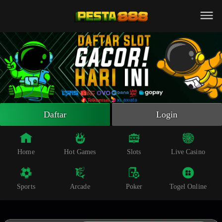
Beranda
Slot Online
Live Casino
Sportsbook
Arcade
Togel Online
Daftar
Login
Poker
Whatsapp
Home
Hot Games
Slots
Live Casino
Telegram
Sports
Arcade
Poker
Togel Online
Livechat