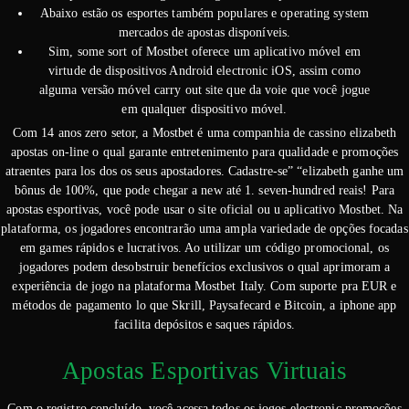
Abaixo estão os esportes também populares e operating system
mercados de apostas disponíveis.
Sim, some sort of Mostbet oferece um aplicativo móvel em
virtude de dispositivos Android electronic iOS, assim como
alguma versão móvel carry out site que da voie que você jogue
em qualquer dispositivo móvel.
Com 14 anos zero setor, a Mostbet é uma companhia de cassino elizabeth
apostas on-line o qual garante entretenimento para qualidade e promoções
atraentes para los dos os seus apostadores. Cadastre-se” “elizabeth ganhe um
bônus de 100%, que pode chegar a new até 1. seven-hundred reais! Para
apostas esportivas, você pode usar o site oficial ou u aplicativo Mostbet. Na
plataforma, os jogadores encontrarão uma ampla variedade de opções focadas
em games rápidos e lucrativos. Ao utilizar um código promocional, os
jogadores podem desobstruir benefícios exclusivos o qual aprimoram a
experiência de jogo na plataforma Mostbet Italy. Com suporte pra EUR e
métodos de pagamento lo que Skrill, Paysafecard e Bitcoin, a iphone app
facilita depósitos e saques rápidos.
Apostas Esportivas Virtuais
Com o registro concluído, você acessa todos os jogos electronic promoções