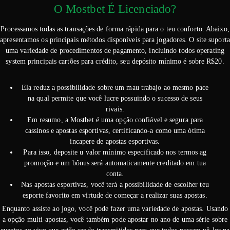
O Mostbet É Licenciado?
Processamos todas as transações de forma rápida para o teu conforto. Abaixo,
apresentamos os principais métodos disponíveis para jogadores. O site suporta
uma variedade de procedimentos de pagamento, incluindo todos operating
system principais cartões para crédito, seu depósito mínimo é sobre R$20.
Ela reduz a possibilidade sobre um mau trabajo ao mesmo pace
na qual permite que você lucre possuindo o sucesso de seus
rivais.
Em resumo, a Mostbet é uma opção confiável e segura para
cassinos e apostas esportivas, certificando-a como uma ótima
incapere de apostas esportivas.
Para isso, deposite u valor mínimo especificado nos termos ag
promoção e um bônus será automaticamente creditado em tua
conta.
Nas apostas esportivas, você terá a possibilidade de escolher teu
esporte favorito em virtude de começar a realizar suas apostas.
Enquanto assiste ao jogo, você pode fazer uma variedade de apostas. Usando
a opção multi-apostas, você também pode apostar no ano de uma série sobre