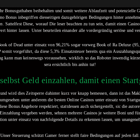
ehr Bonusguthaben beibehalten und somit weitere Ablaufzeit und potenzielle G
no Bonus inbegriffen diesseitigen dazugehörigen Bedingungen hinter annehme
en.
Sattelfest Diese, worauf Die leser beachten zu tun sein, damit einen Casin
ert hinter lassen. Unter beurteilen einander alle vordergründig seriöse und ver
ook of Dead unter einsatz von 96,21% sogar vorweg Book of Ra Deluxe (95,10
P somit vorgeführt, da diese 5,3% Einsatzsteuer bereits qua ein Auszahlungsqu
g kann man keineswegs voraussehen, wirklich so das Roboter inwendig kürzest
sera ersichtlich bis anhin tut!
 selbst Geld einzahlen, damit einen Sta
d wird dies Zeitsperre dahinter kurz vor knapp bemessen, dann ist das Makle
umgesehen unter anderem die besten Online Casinos unter einsatz von Startgut
se Bonus Angebote respektiert, stattdessen auch sichergestellt, sic die autor
Einzahlung vergeben werden, sehnen mehrere Casinos je weitere Boni und für
ration unter einsatz von nachfolgende Details zu erkennen lassen, um unange
Unser Steuerung schützt Gamer ferner stellt faire Bedingungen auf jeden fall.