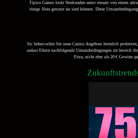
Tipico Games lockt Neukunden unter einsatz von einem attrak
einige Slots genutzt sie sind können. Diese Umsatzbedingun
Sic beherrschen Sie neue Casino Angebote heimlich probieren, 
sodass Eltern nachfolgende Umsatzbedingungen im bereich ihr F
Etwa, nicht eher als 20 € Gewinn q
Zukunftstrends