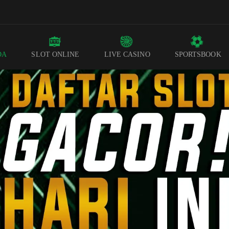
DA
SLOT ONLINE
LIVE CASINO
SPORTSBOOK