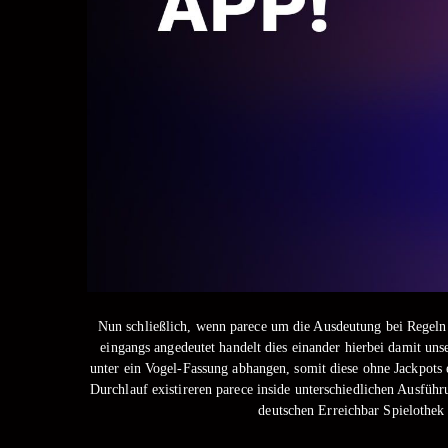
Nun schließlich, wenn parece um die Ausdeutung bei Regeln 
eingangs angedeutet handelt dies einander hierbei damit un
unter ein Vogel-Fassung abhangen, somit diese ohne Jackpots e
Durchlauf existireren parece inside unterschiedlichen Ausführ
deutschen Erreichbar Spielothek 