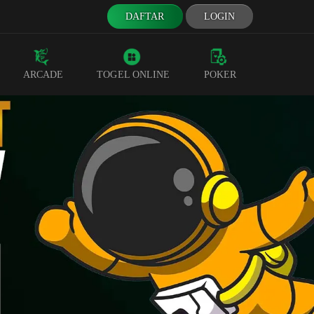
DAFTAR
LOGIN
ARCADE
TOGEL ONLINE
POKER