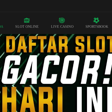
DA
SLOT ONLINE
LIVE CASINO
SPORTSBOOK