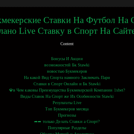
кмекерские Ставки На Футбол На 
лано Live Ставку в Спорт На Сайт
Content
Бонусы И Акции
возможностей Бк Stawki
новостью Букмекеров
На какой Вид Спорта намного Заключать Пари
Ставки в Спорт Онлайн и Бк Stawki
💎в Чем каковы Преимущества Букмекерской Компании 1xbet?
Виды Ставок На Спорт же Их Особенности Stawki
Результаты Live
Топ Букмекеров месяца
Прогнозы
➦➦ только Делать Ставки а Спорт?
Популярные Разделы