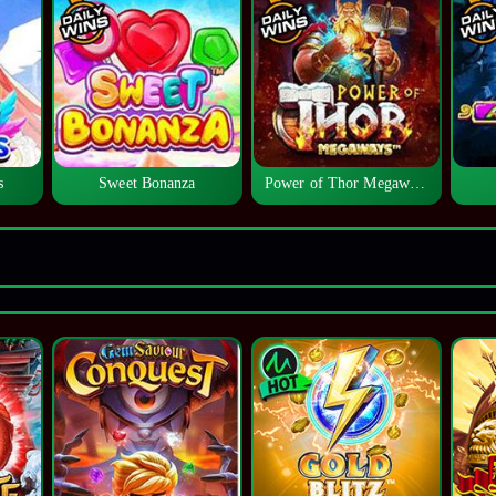
s
Sweet Bonanza
Power of Thor Megaways