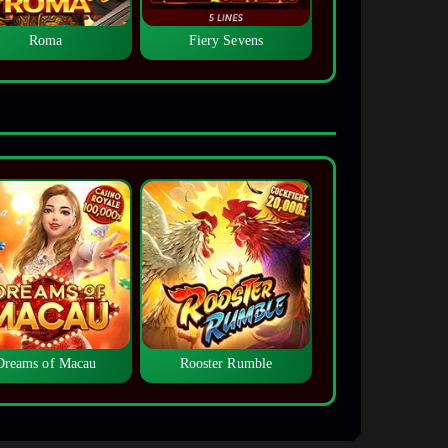
Roma
Fiery Sevens
Dreams of Macau
Rooster Rumble