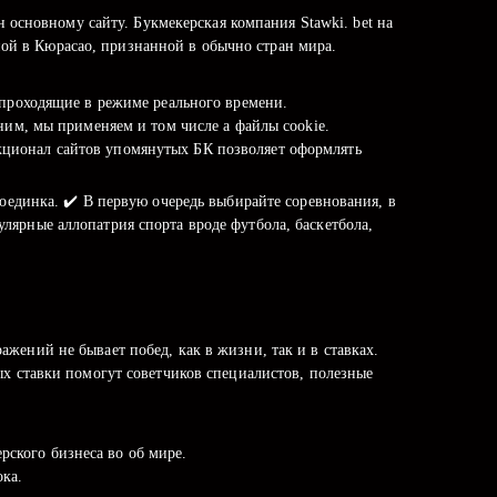
основному сайту. Букмекерская компания Stawki. bet на
ной в Кюрасао, признанной в обычно стран мира.
 проходящие в режиме реального времени.
ним, мы применяем и том числе а файлы cookie.
нкционал сайтов упомянутых БК позволяет оформлять
поединка. ✔️ В первую очередь выбирайте соревнования, в
ярные аллопатрия спорта вроде футбола, баскетбола,
жений не бывает побед, как в жизни, так и в ставках.
ых ставки помогут советчиков специалистов, полезные
рского бизнеса во об мире.
ока.