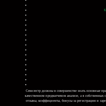
К
Севилестр должны в совершенстве знать основные пра
качественном предматчевом анализе, а в собственных
отзывы, коэффициенты, бонусы за регистрацию и зарег