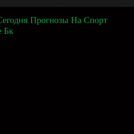
Сегодня Прогнозы На Спорт
е Бк