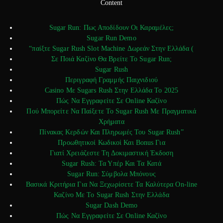
Content
Sugar Run: Πως Αποδίδουν Οι Καραμέλες;
Sugar Run Demo
“παίξτε Sugar Rush Slot Machine Δωρεάν Στην Ελλάδα (
Σε Ποιά Καζίνο Θα Βρείτε Το Sugar Run;
Sugar Rush
Περιγραφή Γραμμής Παιχνιδιού
Casino Με Sugars Rush Στην Ελλάδα Το 2025
Πώς Να Εγγραφείτε Σε Online Καζίνο
Πού Μπορείτε Να Παίξετε Το Sugar Rush Με Πραγματικά
Χρήματα
Πίνακας Κερδών Και Πληρωμές Του Sugar Rush”
Προωθητικοί Κωδικοί Και Bonus Για
Γιατί Χρειάζεστε Τη Δοκιμαστική Έκδοση
Sugar Rush: Τα Υπέρ Και Τα Κατά
Sugar Run: Σύμβολα Μπόνους
Βασικά Κριτήρια Για Να Ξεχωρίσετε Τα Καλύτερα On-line
Καζίνο Με Το Sugar Rush Στην Ελλάδα
Sugar Dash Demo
Πώς Να Εγγραφείτε Σε Online Καζίνο