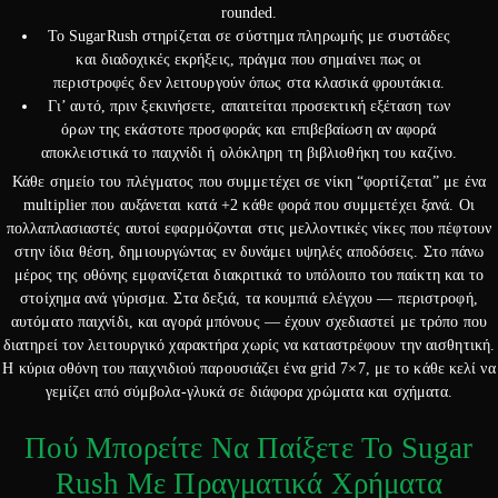
rounded.
Το SugarRush στηρίζεται σε σύστημα πληρωμής με συστάδες
και διαδοχικές εκρήξεις, πράγμα που σημαίνει πως οι
περιστροφές δεν λειτουργούν όπως στα κλασικά φρουτάκια.
Γι’ αυτό, πριν ξεκινήσετε, απαιτείται προσεκτική εξέταση των
όρων της εκάστοτε προσφοράς και επιβεβαίωση αν αφορά
αποκλειστικά το παιχνίδι ή ολόκληρη τη βιβλιοθήκη του καζίνο.
Κάθε σημείο του πλέγματος που συμμετέχει σε νίκη “φορτίζεται” με ένα
multiplier που αυξάνεται κατά +2 κάθε φορά που συμμετέχει ξανά. Οι
πολλαπλασιαστές αυτοί εφαρμόζονται στις μελλοντικές νίκες που πέφτουν
στην ίδια θέση, δημιουργώντας εν δυνάμει υψηλές αποδόσεις. Στο πάνω
μέρος της οθόνης εμφανίζεται διακριτικά το υπόλοιπο του παίκτη και το
στοίχημα ανά γύρισμα. Στα δεξιά, τα κουμπιά ελέγχου — περιστροφή,
αυτόματο παιχνίδι, και αγορά μπόνους — έχουν σχεδιαστεί με τρόπο που
διατηρεί τον λειτουργικό χαρακτήρα χωρίς να καταστρέφουν την αισθητική.
Η κύρια οθόνη του παιχνιδιού παρουσιάζει ένα grid 7×7, με το κάθε κελί να
γεμίζει από σύμβολα-γλυκά σε διάφορα χρώματα και σχήματα.
Πού Μπορείτε Να Παίξετε Το Sugar
Rush Με Πραγματικά Χρήματα