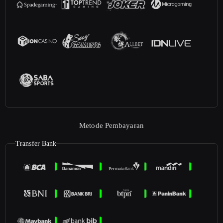
Metode Pembayaran
Transfer Bank