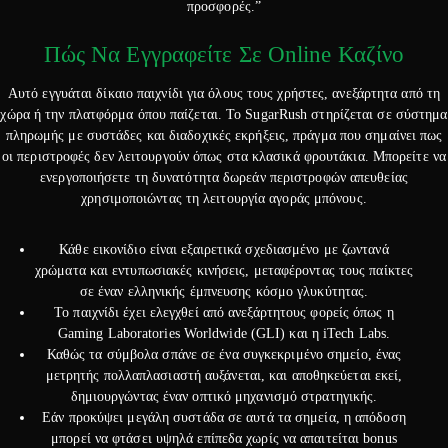
προσφορές.”
Πώς Να Εγγραφείτε Σε Online Καζίνο
Αυτό εγγυάται δίκαιο παιχνίδι για όλους τους χρήστες, ανεξάρτητα από τη
χώρα ή την πλατφόρμα όπου παίζεται. Το SugarRush στηρίζεται σε σύστημα
πληρωμής με συστάδες και διαδοχικές εκρήξεις, πράγμα που σημαίνει πως
οι περιστροφές δεν λειτουργούν όπως στα κλασικά φρουτάκια. Μπορείτε να
ενεργοποιήσετε τη δυνατότητα δωρεάν περιστροφών απευθείας
χρησιμοποιώντας τη λειτουργία αγοράς μπόνους.
Κάθε εικονίδιο είναι εξαιρετικά σχεδιασμένο με ζωντανά
χρώματα και εντυπωσιακές κινήσεις, μεταφέροντας τους παίκτες
σε έναν ελληνικής έμπνευσης κόσμο γλυκύτητας.
Το παιχνίδι έχει ελεγχθεί από ανεξάρτητους φορείς όπως η
Gaming Laboratories Worldwide (GLI) και η iTech Labs.
Καθώς τα σύμβολα σπάνε σε ένα συγκεκριμένο σημείο, ένας
μετρητής πολλαπλασιαστή αυξάνεται, και αποθηκεύεται εκεί,
δημιουργώντας έναν οπτικό μηχανισμό στρατηγικής.
Εάν προκύψει μεγάλη συστάδα σε αυτά τα σημεία, η απόδοση
μπορεί να φτάσει υψηλά επίπεδα χωρίς να απαιτείται bonus