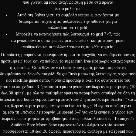
που γίνεται αμέσως αναγνωρίσιμη μέσα στα πρώτα
δευτερόλεπτα.
Αυτό συμβαίνει γιατί τα σύμβολα scatter εμφανίζονται με
διαφορετική συχνότητα, αυξάνοντας την πιθανότητα για
πολλαπλασιαστές grid.
Μπορείτε να κατανοήσετε πώς λειτουργεί το grid 7×7, πώς
ενεργοποιούνται οι πληρωμές μέσω clusters, και με ποιον τρόπο
αποθηκεύονται οι πολλαπλασιαστές σε κάθε σημείο.
Οι παίκτες μπορούν να εκκινήσουν άμεσα το παιχνίδι, να αποθηκεύσουν τις
προτιμήσεις τους και να παίξουν το sugar rush free slot χωρίς καταχωρήσεις
ή χρεώσεις. Όσοι θέλουν να εξασκηθούν χωρίς ρίσκο μπορούν να
δοκιμάσουν το δωρεάν παιχνίδι Sugar Rush μέσω της λειτουργίας sugar rush
slot machine game demo, η οποία προσφέρει όλες τις δυνατότητες του
βασικού παιχνιδιού. 3 ή περισσότερα ενεργοποιούν δωρεάν περιστροφές (10
έως 30 spins), με όλα τα multiplier spots να παραμένουν σταθερά σε όλη τη
διάρκεια του bonus γύρου. Εάν εμφανιστούν 3 ή περισσότερα Scatter” “κατά
τις δωρεάν περιστροφές, ενεργοποιείται retrigger. Η αγορά αυτή φέρνει
άμεσα τη μπόνους λειτουργία με spread 3–7 για να ξεκινήσει ο γύρος των
δωρεάν περιστροφών με προβάδισμα στους πολλαπλασιαστές. Το παιχνίδι
διαθέτει Free Moves όταν εμφανιστούν τουλάχιστον τρία scatter
προσφέροντας 10 έως 30 δωρεάν περιστροφές, ανάλογα με τα spread που