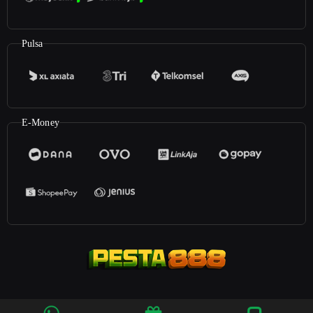
Pulsa
E-Money
©2023
Pesta888
. All rights reserved | 18+