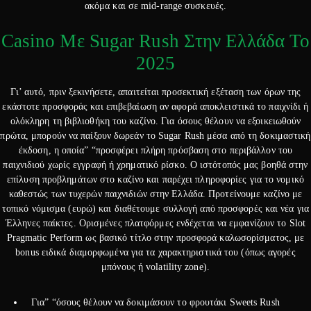
ακόμα και σε mid-range συσκευές.
Casino Με Sugar Rush Στην Ελλάδα Το
2025
Γι’ αυτό, πριν ξεκινήσετε, απαιτείται προσεκτική εξέταση των όρων της
εκάστοτε προσφοράς και επιβεβαίωση αν αφορά αποκλειστικά το παιχνίδι ή
ολόκληρη τη βιβλιοθήκη του καζίνο. Για όσους θέλουν να εξοικειωθούν
πρώτα, μπορούν να παίξουν δωρεάν το Sugar Rush μέσα από τη δοκιμαστική
έκδοση, η οποία” “προσφέρει πλήρη πρόσβαση στο περιβάλλον του
παιχνιδιού χωρίς εγγραφή ή χρηματικό ρίσκο. Ο ιστότοπός μας βοηθά στην
επίλυση προβλημάτων στο καζίνο και παρέχει πληροφορίες για το νομικό
καθεστώς των τυχερών παιχνιδιών στην Ελλάδα. Προτείνουμε καζίνο με
τοπικό νόμισμα (ευρώ) και διαθέτουμε συλλογή από προσφορές και νέα για
Έλληνες παίκτες. Ορισμένες πλατφόρμες ενδέχεται να εμφανίζουν το Slot
Pragmatic Perform ως βασικό τίτλο στην προσφορά καλωσορίσματος, με
bonus ειδικά διαμορφωμένα για τα χαρακτηριστικά του (όπως αγορές
μπόνους ή volatility zone).
Για” “όσους θέλουν να δοκιμάσουν το φρουτάκι Sweets Rush