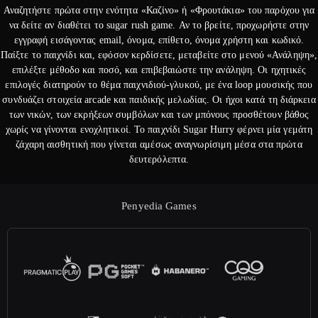
Αναζητήστε πρώτα στην ενότητα «Καζίνο» ή «Φρουτάκια» του παρόχου για
να δείτε αν διαθέτει το sugar rush game. Αν το βρείτε, προχωρήστε στην
εγγραφή εισάγοντας email, όνομα, επίθετο, όνομα χρήστη και κωδικό.
Παίξτε το παιχνίδι και, εφόσον κερδίσετε, μεταβείτε στο μενού «Ανάληψη»,
επιλέξτε μέθοδο και ποσό, και επιβεβαιώστε την ανάληψη. Οι ηχητικές
επιλογές διατηρούν το θέμα παιχνιδιού-γλυκού, με ένα loop μουσικής που
συνδυάζει στοιχεία arcade και παιδικής μελωδίας. Οι ήχοι κατά τη διάρκεια
των νικών, των εκρήξεων συμβόλων και των μπόνους προσθέτουν βάθος
χωρίς να γίνονται ενοχλητικοί. Το παιχνίδι Sugar Hurry φέρνει μία γεμάτη
ζάχαρη αισθητική που γίνεται αμέσως αναγνωρίσιμη μέσα στα πρώτα
δευτερόλεπτα.
Penyedia Games