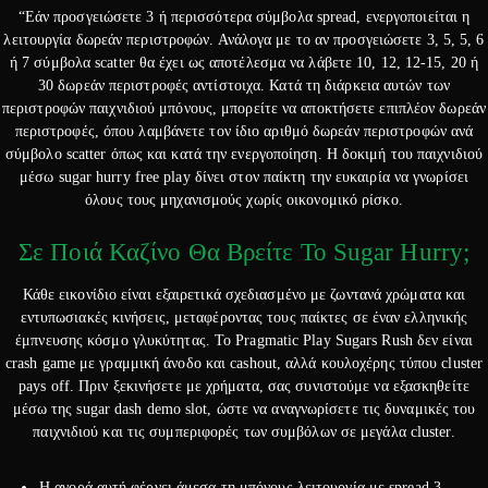
“Εάν προσγειώσετε 3 ή περισσότερα σύμβολα spread, ενεργοποιείται η
λειτουργία δωρεάν περιστροφών. Ανάλογα με το αν προσγειώσετε 3, 5, 5, 6
ή 7 σύμβολα scatter θα έχει ως αποτέλεσμα να λάβετε 10, 12, 12-15, 20 ή
30 δωρεάν περιστροφές αντίστοιχα. Κατά τη διάρκεια αυτών των
περιστροφών παιχνιδιού μπόνους, μπορείτε να αποκτήσετε επιπλέον δωρεάν
περιστροφές, όπου λαμβάνετε τον ίδιο αριθμό δωρεάν περιστροφών ανά
σύμβολο scatter όπως και κατά την ενεργοποίηση. Η δοκιμή του παιχνιδιού
μέσω sugar hurry free play δίνει στον παίκτη την ευκαιρία να γνωρίσει
όλους τους μηχανισμούς χωρίς οικονομικό ρίσκο.
Σε Ποιά Καζίνο Θα Βρείτε Το Sugar Hurry;
Κάθε εικονίδιο είναι εξαιρετικά σχεδιασμένο με ζωντανά χρώματα και
εντυπωσιακές κινήσεις, μεταφέροντας τους παίκτες σε έναν ελληνικής
έμπνευσης κόσμο γλυκύτητας. Το Pragmatic Play Sugars Rush δεν είναι
crash game με γραμμική άνοδο και cashout, αλλά κουλοχέρης τύπου cluster
pays off. Πριν ξεκινήσετε με χρήματα, σας συνιστούμε να εξασκηθείτε
μέσω της sugar dash demo slot, ώστε να αναγνωρίσετε τις δυναμικές του
παιχνιδιού και τις συμπεριφορές των συμβόλων σε μεγάλα cluster.
Η αγορά αυτή φέρνει άμεσα τη μπόνους λειτουργία με spread 3–