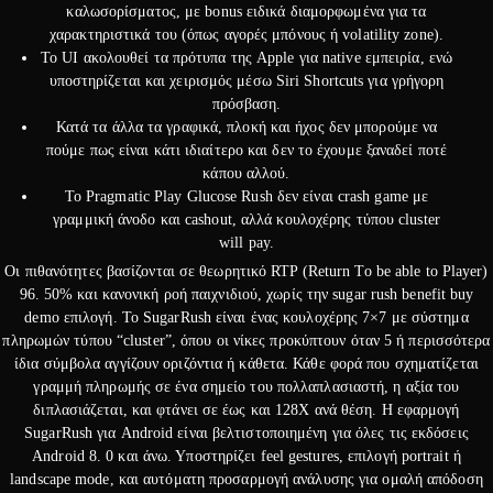
καλωσορίσματος, με bonus ειδικά διαμορφωμένα για τα
χαρακτηριστικά του (όπως αγορές μπόνους ή volatility zone).
Το UI ακολουθεί τα πρότυπα της Apple για native εμπειρία, ενώ
υποστηρίζεται και χειρισμός μέσω Siri Shortcuts για γρήγορη
πρόσβαση.
Κατά τα άλλα τα γραφικά, πλοκή και ήχος δεν μπορούμε να
πούμε πως είναι κάτι ιδιαίτερο και δεν το έχουμε ξαναδεί ποτέ
κάπου αλλού.
Το Pragmatic Play Glucose Rush δεν είναι crash game με
γραμμική άνοδο και cashout, αλλά κουλοχέρης τύπου cluster
will pay.
Οι πιθανότητες βασίζονται σε θεωρητικό RTP (Return To be able to Player)
96. 50% και κανονική ροή παιχνιδιού, χωρίς την sugar rush benefit buy
demo επιλογή. Το SugarRush είναι ένας κουλοχέρης 7×7 με σύστημα
πληρωμών τύπου “cluster”, όπου οι νίκες προκύπτουν όταν 5 ή περισσότερα
ίδια σύμβολα αγγίζουν οριζόντια ή κάθετα. Κάθε φορά που σχηματίζεται
γραμμή πληρωμής σε ένα σημείο του πολλαπλασιαστή, η αξία του
διπλασιάζεται, και φτάνει σε έως και 128X ανά θέση. Η εφαρμογή
SugarRush για Android είναι βελτιστοποιημένη για όλες τις εκδόσεις
Android 8. 0 και άνω. Υποστηρίζει feel gestures, επιλογή portrait ή
landscape mode, και αυτόματη προσαρμογή ανάλυσης για ομαλή απόδοση