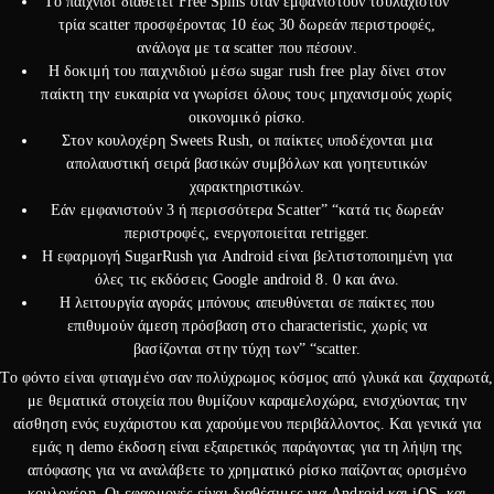
Το παιχνίδι διαθέτει Free Spins όταν εμφανιστούν τουλάχιστον
τρία scatter προσφέροντας 10 έως 30 δωρεάν περιστροφές,
ανάλογα με τα scatter που πέσουν.
Η δοκιμή του παιχνιδιού μέσω sugar rush free play δίνει στον
παίκτη την ευκαιρία να γνωρίσει όλους τους μηχανισμούς χωρίς
οικονομικό ρίσκο.
Στον κουλοχέρη Sweets Rush, οι παίκτες υποδέχονται μια
απολαυστική σειρά βασικών συμβόλων και γοητευτικών
χαρακτηριστικών.
Εάν εμφανιστούν 3 ή περισσότερα Scatter” “κατά τις δωρεάν
περιστροφές, ενεργοποιείται retrigger.
Η εφαρμογή SugarRush για Android είναι βελτιστοποιημένη για
όλες τις εκδόσεις Google android 8. 0 και άνω.
Η λειτουργία αγοράς μπόνους απευθύνεται σε παίκτες που
επιθυμούν άμεση πρόσβαση στο characteristic, χωρίς να
βασίζονται στην τύχη των” “scatter.
Το φόντο είναι φτιαγμένο σαν πολύχρωμος κόσμος από γλυκά και ζαχαρωτά,
με θεματικά στοιχεία που θυμίζουν καραμελοχώρα, ενισχύοντας την
αίσθηση ενός ευχάριστου και χαρούμενου περιβάλλοντος. Και γενικά για
εμάς η demo έκδοση είναι εξαιρετικός παράγοντας για τη λήψη της
απόφασης για να αναλάβετε το χρηματικό ρίσκο παίζοντας ορισμένο
κουλοχέρη. Οι εφαρμογές είναι διαθέσιμες για Android και iOS, και