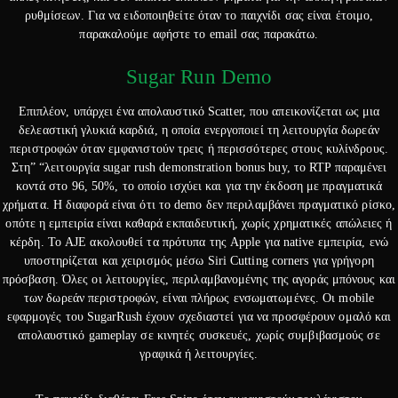
ρυθμίσεων. Για να ειδοποιηθείτε όταν το παιχνίδι σας είναι έτοιμο,
παρακαλούμε αφήστε το email σας παρακάτω.
Sugar Run Demo
Επιπλέον, υπάρχει ένα απολαυστικό Scatter, που απεικονίζεται ως μια
δελεαστική γλυκιά καρδιά, η οποία ενεργοποιεί τη λειτουργία δωρεάν
περιστροφών όταν εμφανιστούν τρεις ή περισσότερες στους κυλίνδρους.
Στη” “λειτουργία sugar rush demonstration bonus buy, το RTP παραμένει
κοντά στο 96, 50%, το οποίο ισχύει και για την έκδοση με πραγματικά
χρήματα. Η διαφορά είναι ότι το demo δεν περιλαμβάνει πραγματικό ρίσκο,
οπότε η εμπειρία είναι καθαρά εκπαιδευτική, χωρίς χρηματικές απώλειες ή
κέρδη. Το AJE ακολουθεί τα πρότυπα της Apple για native εμπειρία, ενώ
υποστηρίζεται και χειρισμός μέσω Siri Cutting corners για γρήγορη
πρόσβαση. Όλες οι λειτουργίες, περιλαμβανομένης της αγοράς μπόνους και
των δωρεάν περιστροφών, είναι πλήρως ενσωματωμένες. Οι mobile
εφαρμογές του SugarRush έχουν σχεδιαστεί για να προσφέρουν ομαλό και
απολαυστικό gameplay σε κινητές συσκευές, χωρίς συμβιβασμούς σε
γραφικά ή λειτουργίες.