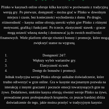
Plinko w kasynach online oferuje kilka korzyści w porównaniu z tradycyjną
wersją gry. Po pierwsze, dostępność – można grać w Plinko w dowolnym
miejscu i czasie, bez konieczności wychodzenia z domu. Po drugie,
różnorodność – kasyna online oferują szeroki wybór gier Plinko z różnymi
motywami, grafiką i funkcjami. Po trzecie, elastyczność stawek – gracze
mogą ustawić własną stawkę i dostosować ją do swoich możliwości
finansowych. Wiele platform oferuje również bonusy i promocje, które mogą
zwiększyć szanse na wygraną.
Dostępność 24/7.
Większy wybór wariantów gry.
Elastyczność stawek.
Dostęp do bonusów i promocji.
Jednak tradycyjna wersja Plinko oferuje unikalne doświadczenie, które
trudno odtworzyć w grze online. Gra w kasynie stacjonarnym pozwala na
interakcję z innymi graczami i poczucie emocji towarzyszących grze na
żywo. Dodatkowo, niektóre kasyna oferują również wersje Plinko na żywo,
prowadzone przez profesjonalnych krupierów, co jeszcze bardziej zbliża
doświadczenie do tego, jakie można przeżyć w tradycyjnym kasynie.