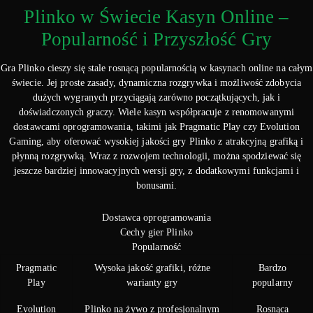
Plinko w Świecie Kasyn Online –
Popularność i Przyszłość Gry
Gra Plinko cieszy się stale rosnącą popularnością w kasynach online na całym
świecie. Jej proste zasady, dynamiczna rozgrywka i możliwość zdobycia
dużych wygranych przyciągają zarówno początkujących, jak i
doświadczonych graczy. Wiele kasyn współpracuje z renomowanymi
dostawcami oprogramowania, takimi jak Pragmatic Play czy Evolution
Gaming, aby oferować wysokiej jakości gry Plinko z atrakcyjną grafiką i
płynną rozgrywką. Wraz z rozwojem technologii, można spodziewać się
jeszcze bardziej innowacyjnych wersji gry, z dodatkowymi funkcjami i
bonusami.
Dostawca oprogramowania
Cechy gier Plinko
Popularność
Pragmatic
Wysoka jakość grafiki, różne
Bardzo
Play
warianty gry
popularny
Evolution
Plinko na żywo z profesjonalnym
Rosnąca