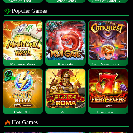
Power of Thor Megaways
Aztec Gems
Gates of Gatot Kaca
Popular Games
Mahjong Ways
Koi Gate
Gem Saviour Conquest
Gold Blitz
Roma
Fiery Sevens
Hot Games