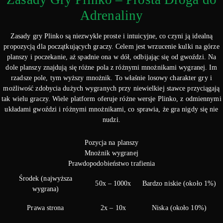
Adrenaliny
Zasady gry Plinko są niezwykle proste i intuicyjne, co czyni ją idealną
propozycją dla początkujących graczy. Celem jest wrzucenie kulki na górze
planszy i poczekanie, aż spadnie ona w dół, odbijając się od gwoździ. Na
dole planszy znajdują się różne pola z różnymi mnożnikami wygranej. Im
rzadsze pole, tym wyższy mnożnik. To właśnie losowy charakter gry i
możliwość zdobycia dużych wygranych przy niewielkiej stawce przyciągają
tak wielu graczy. Wiele platform oferuje różne wersje Plinko, z odmiennymi
układami gwoździ i różnymi mnożnikami, co sprawia, że gra nigdy się nie
nudzi.
Pozycja na planszy
Mnożnik wygranej
Prawdopodobieństwo trafienia
Środek (najwyższa
50x – 1000x
Bardzo niskie (około 1%)
wygrana)
Prawa strona
2x – 10x
Niska (około 10%)