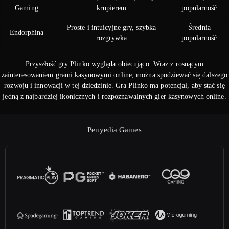
Gaming
krupierem
popularność
Proste i intuicyjne gry, szybka
Średnia
Endorphina
rozgrywka
popularność
Przyszłość gry Plinko wygląda obiecująco. Wraz z rosnącym
zainteresowaniem grami kasynowymi online, można spodziewać się dalszego
rozwoju i innowacji w tej dziedzinie. Gra Plinko ma potencjał, aby stać się
jedną z najbardziej ikonicznych i rozpoznawalnych gier kasynowych online.
Penyedia Games