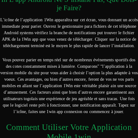
je Faire?
L’icône de l’application 1Win apparaîtra sur cet écran, vous donnant un accès
immediate pour parier. Ouvrez le gestionnaire para fichiers de cet téléphone
Android systems vérifiez la branche de notifications put trouver le fichier
APK de la 1Win app que vous venez de télécharger. Cliquer sur la notice de
téléchargement terminé est le moyen le plus rapide de lancer l’installation.
Vous pouvez parier en temps réel sur de nombreux événements sportifs dos
des cotes constamment mises à lumière. Comparons” “l’application à la
version mobile du site pour vous aider à choisir l’option la plus adaptée à vos
voeux. Ces avantages, ou bien d’autres encore, feront de vos ne vos paris
mobiles en allant sur l’application 1Win este véritable plaisir ain une source
d’amusement. Ces facteurs ainsi que bien d’autres encore garantissent aux
utilisateurs togolais une expérience de jeu agréable et sans tracas. Une fois
que le logiciel reste prêt à fonctionner, une notification apparaît. Tapez sur
l’icône, faites une 1win app connexion ou commencez à jouer.
Comment Utiliser Votre Application
Mobile 1win