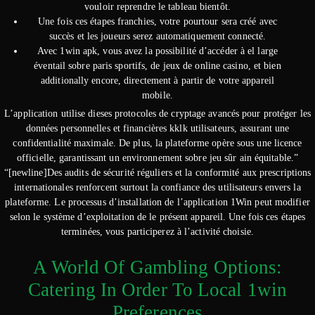
vouloir reprendre le tableau bientôt.
Une fois ces étapes franchies, votre pourtour sera créé avec
succès et les joueurs serez automatiquement connecté.
Avec 1win apk, vous avez la possibilité d’accéder à el large
éventail sobre paris sportifs, de jeux de online casino, et bien
additionally encore, directement à partir de votre appareil
mobile.
L’application utilise dieses protocoles de cryptage avancés pour protéger les
données personnelles et financières kklk utilisateurs, assurant une
confidentialité maximale. De plus, la plateforme opère sous une licence
officielle, garantissant un environnement sobre jeu sûr ain équitable.”
“[newline]Des audits de sécurité réguliers et la conformité aux prescriptions
internationales renforcent surtout la confiance des utilisateurs envers la
plateforme. Le processus d’installation de l’application 1Win peut modifier
selon le système d’exploitation de le présent appareil. Une fois ces étapes
terminées, vous participerez à l’activité choisie.
A World Of Gambling Options:
Catering In Order To Local 1win
Preferences