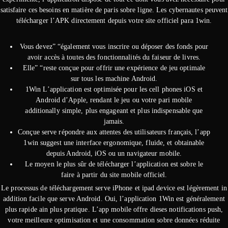
satisfaire ces besoins en matière de paris sobre ligne. Les cybernautes peuvent
télécharger l’APK directement depuis votre site officiel para 1win.
Vous devez” “également vous inscrire ou déposer des fonds pour
avoir accès à toutes des fonctionnalités du faiseur de livres.
Elle” “reste conçue pour offrir une expérience de jeu optimale
sur tous les machine Android.
1Win L’application est optimisée pour les cell phones iOS et
Android d’Apple, rendant le jeu ou votre pari mobile
additionally simple, plus engageant et plus indispensable que
jamais.
Conçue serve répondre aux attentes des utilisateurs français, l’app
1win suggest une interface ergonomique, fluide, et obtainable
depuis Android, iOS ou un navigateur mobile.
Le moyen le plus sûr de télécharger l’application est sobre le
faire à partir du site mobile officiel.
Le processus de téléchargement serve iPhone et ipad device est légèrement in
addition facile que serve Android. Oui, l’application 1Win est généralement
plus rapide ain plus pratique. L’app mobile offre dieses notifications push,
votre meilleure optimisation et une consommation sobre données réduite