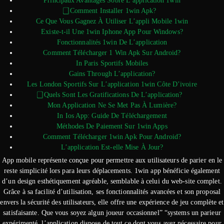
Principaux Avantages Sobre L’application 1win
⃣ Comment Installer 1win Apk?
Ce Que Vous Gagnez À Utiliser L’appli Mobile 1win
Existe-t-il Une 1win Iphone App Pour Windows?
Fonctionnalités 1win De L’application
Comment Télécharger 1 Win Apk Sur Android?
In Paris Sportifs Mobiles
Gains Through L’application?
Les London Sportifs Sur L’application 1win Côte D’ivoire
⃣ Quels Sont Les Gratifications De L’application?
Mon Application Ne Se Met Pas À Lumière?
In Ios App: Guide De Téléchargement
Méthodes De Paiement Sur 1win Apps
Comment Télécharger 1win Apk Pour Android?
L’application Est-elle Mise À Jour?
App mobile représente conçue pour permettre aux utilisateurs de parier en le
reste simplicité lors para leurs déplacements. 1win app bénéficie également
d’un design esthétiquement agréable, semblable à celui du web-site complet.
Grâce à sa facilité d’utilisation, ses fonctionnalités avancées et son proposal
envers la sécurité des utilisateurs, elle offre une expérience de jeu complète et
satisfaisante. Que vous soyez algun joueur occasionnel” “systems un parieur
expérimenté, l’application dispose de tout ce dont vous avez nécessaire pour