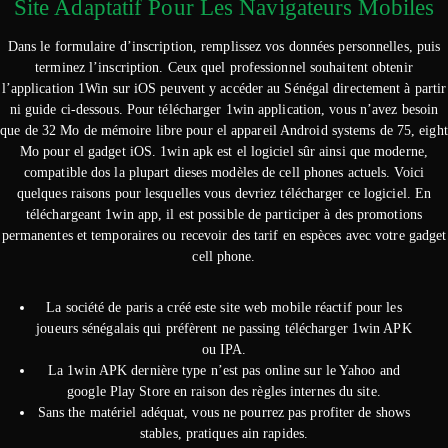
Site Adaptatif Pour Les Navigateurs Mobiles
Dans le formulaire d’inscription, remplissez vos données personnelles, puis
terminez l’inscription. Ceux quel professionnel souhaitent obtenir
l’application 1Win sur iOS peuvent y accéder au Sénégal directement à partir
ni guide ci-dessous. Pour télécharger 1win application, vous n’avez besoin
que de 32 Mo de mémoire libre pour el appareil Android systems de 75, eight
Mo pour el gadget iOS. 1win apk est el logiciel sûr ainsi que moderne,
compatible dos la plupart dieses modèles de cell phones actuels. Voici
quelques raisons pour lesquelles vous devriez télécharger ce logiciel. En
téléchargeant 1win app, il est possible de participer à des promotions
permanentes et temporaires ou recevoir des tarif en espèces avec votre gadget
cell phone.
La société de paris a créé este site web mobile réactif pour les
joueurs sénégalais qui préfèrent ne passing télécharger 1win APK
ou IPA.
La 1win APK dernière type n’est pas online sur le Yahoo and
google Play Store en raison des règles internes du site.
Sans the matériel adéquat, vous ne pourrez pas profiter de shows
stables, pratiques ain rapides.