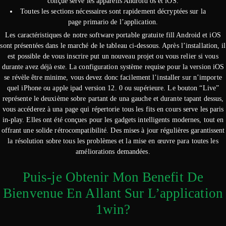
conçue serve les appareils Android os et iOS.
Toutes les sections nécessaires sont rapidement décryptées sur la
page primario de l’application.
Les caractéristiques de notre software portable gratuite fill Android et iOS
sont présentées dans le marché de le tableau ci-dessous. Après l’installation, il
est possible de vous inscrire put un nouveau projet ou vous relier si vous
durante avez déjà este. La configuration système requise pour la version iOS
se révèle être minime, vous devez donc facilement l’installer sur n’importe
quel iPhone ou apple ipad version 12. 0 ou supérieure. Le bouton “Live”
représente le deuxième sobre partant de una gauche et durante tapant dessus,
vous accéderez à una page qui répertorie tous les fits en cours serve les paris
in-play. Elles ont été conçues pour les gadgets intelligents modernes, tout en
offrant une solide rétrocompatibilité. Des mises à jour régulières garantissent
la résolution sobre tous les problèmes et la mise en œuvre para toutes les
améliorations demandées.
Puis-je Obtenir Mon Benefit De
Bienvenue En Allant Sur L’application
1win?