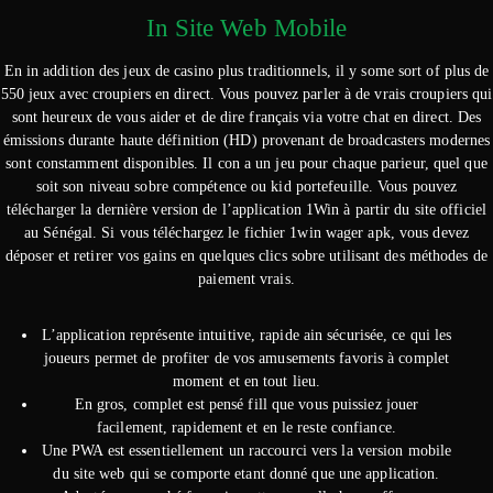
In Site Web Mobile
En in addition des jeux de casino plus traditionnels, il y some sort of plus de
550 jeux avec croupiers en direct. Vous pouvez parler à de vrais croupiers qui
sont heureux de vous aider et de dire français via votre chat en direct. Des
émissions durante haute définition (HD) provenant de broadcasters modernes
sont constamment disponibles. Il con a un jeu pour chaque parieur, quel que
soit son niveau sobre compétence ou kid portefeuille. Vous pouvez
télécharger la dernière version de l’application 1Win à partir du site officiel
au Sénégal. Si vous téléchargez le fichier 1win wager apk, vous devez
déposer et retirer vos gains en quelques clics sobre utilisant des méthodes de
paiement vrais.
L’application représente intuitive, rapide ain sécurisée, ce qui les
joueurs permet de profiter de vos amusements favoris à complet
moment et en tout lieu.
En gros, complet est pensé fill que vous puissiez jouer
facilement, rapidement et en le reste confiance.
Une PWA est essentiellement un raccourci vers la version mobile
du site web qui se comporte etant donné que une application.