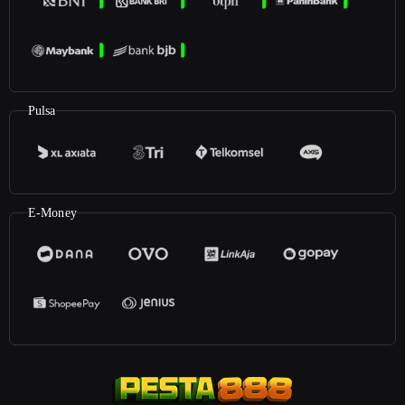
Pulsa
E-Money