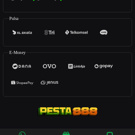
Pulsa
E-Money
©2023
Pesta888
. All rights reserved | 18+