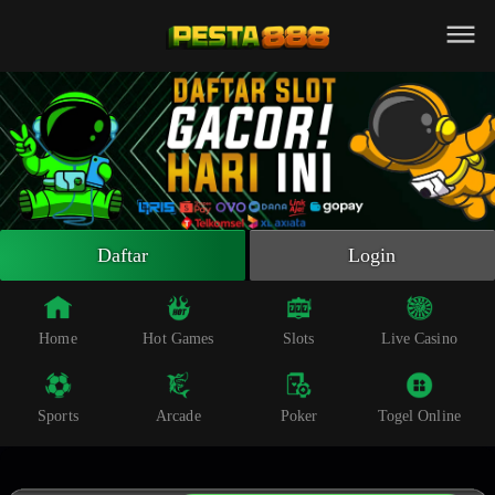
Beranda
Slot Online
Live Casino
Sportsbook
Arcade
Togel Online
Daftar
Login
Poker
Whatsapp
Home
Hot Games
Slots
Live Casino
Telegram
Sports
Arcade
Poker
Togel Online
Livechat