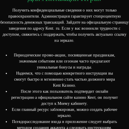
Получить конфиденциальные сведения о них могут только
правоохранители. Администрация гарантирует стопроцентную
безопасность денежных транзакций. Зайдите на официальную страницу
заведения по адресу Kent. ru. Если у вас возникли трудности с
доступом, свяжитесь с поддержать, чтобы получить актуально ссылку
на зеркало.
Периодические промо-акции, посвященные праздникам,
значимым событиям или сезонам часто предлагают
уникальные бонусы и награды.
Надеемся, что с помощью конкретного инструкции вы
смогут быстро и мгновенно стать частью должного мира
Kent Казино.
После этого как пользователь подтвердит онлайн
регистрацию а официальном сайте казино Кент, он получит
доступ к Моему кабинету.
Если главный ресурс заблокирован, можно создать рабочее
зеркало.
Псевдорасследование входа в приложение следует выбрать
методом создания аккаунта а следовать инструкциям.