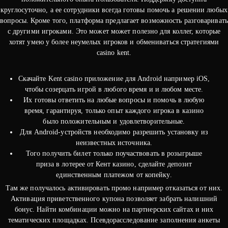
круглосуточно, а ее сотрудники всегда готовы помочь а решении любых
вопросы. Кроме того, платформа предлагает возможность разговаривать
с другими игроками. Это может может полезно для коллег, которые
хотят умею у более неумелых игроков и обмениваться стратегиями
casino kent.
Скачайте Kent casino приложение для Android например iOS,
чтобы созерцать игрой в любого время и и любом месте.
Их готовы ответить на любые вопросы и помочь в любую
время, гарантируя, только опыт каждого игрока в казино
было положительным и удовлетворительные.
Для Android-устройств необходимо разрешить установку из
неизвестных источника.
Того получить билет только поучаствовать в розыгрыше
приза в лотерее от Кент казино, сделайте депозит
единственным платежом от копейку.
Там же получалось активировать промо например отказаться от них.
Активация приветственного купона позволяет забрать налишний
бонус. Найти комбинации можно на партнерских сайтах и них
тематических площадках. Псевдорасследование заполнения анкеты