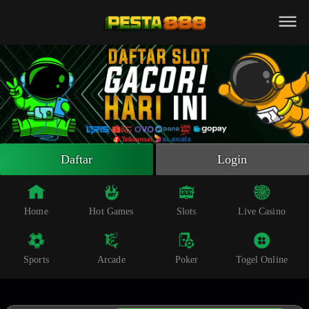
Beranda
Slot Online
Live Casino
Sportsbook
Arcade
Togel Online
Daftar
Login
Poker
Whatsapp
Home
Hot Games
Slots
Live Casino
Telegram
Sports
Arcade
Poker
Togel Online
Livechat