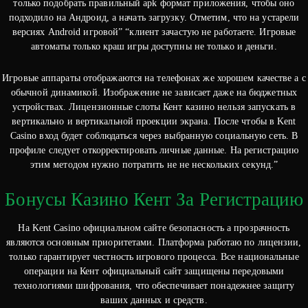
только подобрать правильный apk формат приложения, чтобы оно
подходило на Андроид, а начать загрузку. Отметим, что на устарели
версиях Android игровой” “клиент зачастую не работаете. Игровые
автоматы только краш игры доступны не только и деньги.
Игровые аппараты отображаются на телефонах же хорошем качестве а с
обычной динамикой. Изображение не зависает даже на бюджетных
устройствах. Лицензионные слоты Кент казино нельзя запускать в
вертикально и вертикальной проекции экрана. После чтобы в Kent
Casino вход будет соблюдаться через выбранную социальную сеть. В
профиле следует откорректировать личные данные. На регистрацию
этим методом нужно потратить не не нескольких секунд.”
Бонусы Казино Кент За Регистрацию
На Kent Casino официальном сайте безопасность а прозрачность
являются основным приоритетами. Платформа работаю по лицензии,
только гарантирует честность игрового процесса. Все национальные
операции на Кент официальный сайт защищены передовыми
технологиями шифрования, что обеспечивает понадежнее защиту
ваших данных и средств.