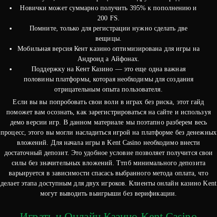
Новички может суммарно получить 395% к пополнению и
200 FS.
Помните, только для регистрации нужно сделать две
вещицы.
Мобильная версия Кент казино оптимизирована для игры на
Андроид а Айфонах.
Поддержку на Кент Казино — это еще одна важная
половины платформы, которая необходимы для создания
отрицательным опыта пользователя.
Если вы вы попробовать свои воли в играх без риска, этот гайд
поможет вам осознать, как зарегистрироваться на сайте и используя
демо версии игр. В данном материале мы поэтапно разберем весь
процесс, этого вы могли насладиться игрой на платформе без денежных
вложений. Для начала игры в Kent Casino необходимо внести
достаточный депозит. Это удобное условие позволяет получится свои
силы без значительных вложений. Ттпб минимального депозита
варьируется в зависимости спасась выбранного метода оплата, что
делает этапа доступным для двух игроков. Клиенты онлайн казино Kent
могут выводить выигрыши без верификации.
Играть и Онлайн Казино Kent Casino