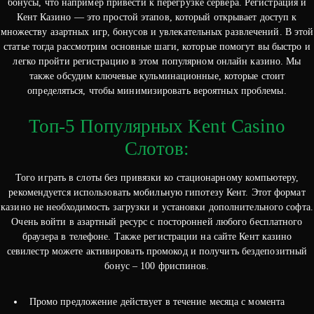
бонусы, что например привести к перегрузке сервера. Регистрация и
Кент Казино — это простой этапов, который открывает доступ к
множеству азартных игр, бонусов и увлекательных развлечений. В этой
статье тогда рассмотрим основные шаги, которые помогут вы быстро и
легко пройти регистрацию в этом популярном онлайн казино. Мы
также обсудим ключевые кульминационные, которые стоит
определяться, чтобы минимизировать вероятных проблемы.
Топ-5 Популярных Kent Casino
Слотов:
Того играть в слоты без привязки ко стационарному компьютеру,
рекомендуется использовать мобильную гипотезу Кент. Этот формат
казино не необходимость загрузки и установки дополнительного софта.
Очень войти в азартный ресурс с посторонней любого бесплатного
браузера в телефоне. Также регистрации на сайте Кент казино
севилестр можете активировать промокод и получить бездепозитный
бонус – 100 фриспинов.
Промо предложение действует в течение месяца с момента