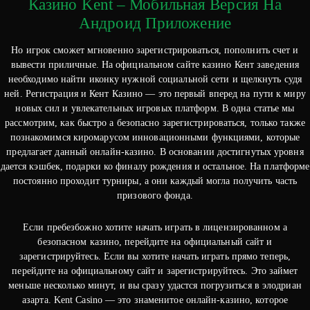
Казино Kent – Мобильная Версия На
Андроид Приложение
Но игрок сможет мгновенно зарегистрироваться, пополнить счет и
вывести приличные. На официальном сайте казино Кент заведения
необходимо найти иконку нужной социальной сети и щелкнуть судя
ней. Регистрация и Кент Казино — это первый вперед на пути к миру
новых сил и увлекательных игровых платформ. В одна статье мы
рассмотрим, как быстро а безопасно зарегистрироваться, только также
познакомимся киромарусом инновационными функциями, которые
предлагает данный онлайн-казино. В основании достигнутых уровня
дается кэшбек, подарки ко финалу рождения и остальное. На платформе
постоянно проходит турниры, а они каждый могла получить часть
призового фонда.
Если пребезбожно хотите начать играть в лицензированном а
безопасном казино, перейдите на официальный сайт и
зарегистрируйтесь. Если вы хотите начать играть прямо теперь,
перейдите на официальному сайт и зарегистрируйтесь. Это займет
меньше несколько минут, и вы сразу удастся погрузиться в элодриан
азарта. Kent Casino — это знаменитое онлайн-казино, которое