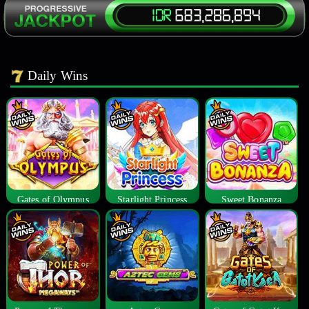
Daily Wins
Gates of Olympus
Starlight Princess
Sweet Bonanza