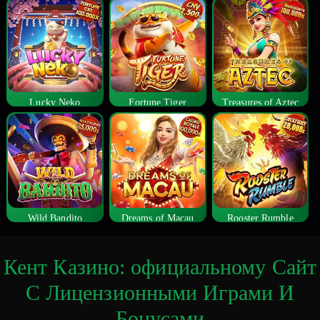
Lucky Neko
Fortune Tiger
Treasures of Aztec
Wild Bandito
Dreams of Macau
Rooster Rumble
Кент Казино: официальному Сайт
С Лицензионными Играми И
Бонусами