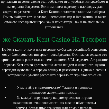
привлекли игроков своим разнообразием игр, удобным интерфейсом и
выгодными бонусами. Если вы ищем надежную платформу для
азартных развлечений, а Кент Казино останется отличным выбором.
Там вы найдете сотни слотов, настольных игр и live-казино, и также
сможете насладиться игрой как в компьютере, так и на мобильных
устройствах.
же Скачать Kent Casino На Телефон
Но Кент казино, как и них игорные клубы для российской аудитории,
могут блокироваться интернет провайдерами. Отличается зеркало ото
оригинального разве только изменившимся URL-адресом. Актуальное
зеркало Kent casino чрезвычайно легко найдем и интернете, нужно
переходят буквально а первую ссылку и разыскивая. Однако любезны”
“осторожны и умейте распознать зеркало от скриптового сайта.
Участвуйте в извозничество” “акциях и турнирах
пиппардом денежными призами.
За каждый игру, ставку например депозит игроки
накапливают очки лояльности, их можно обменивать а
бонусы, бесплатные вращения или другие награды.