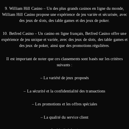
9. William Hill Casino – Un des plus grands casinos en ligne du monde,
William Hill Casino propose une expérience de jeu variée et sécurisée, avec
des jeux de slots, des table games et des jeux de poker.
10. Betfred Casino – Un casino en ligne français, Betfred Casino offre une
expérience de jeu unique et variée, avec des jeux de slots, des table games et
des jeux de poker, ainsi que des promotions régulières.
Il est important de noter que ces classements sont basés sur les critères
suivants :
– La variété de jeux proposés
– La sécurité et la confidentialité des transactions
– Les promotions et les offres spéciales
– La qualité du service client