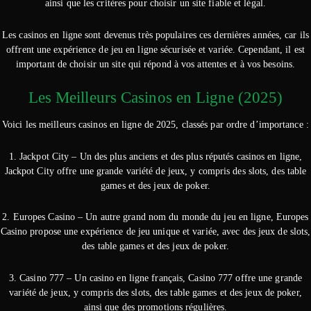
ainsi que les critères pour choisir un site fiable et légal.
Les casinos en ligne sont devenus très populaires ces dernières années, car ils
offrent une expérience de jeu en ligne sécurisée et variée. Cependant, il est
important de choisir un site qui répond à vos attentes et à vos besoins.
Les Meilleurs Casinos en Ligne (2025)
Voici les meilleurs casinos en ligne de 2025, classés par ordre d’importance :
1. Jackpot City – Un des plus anciens et des plus réputés casinos en ligne,
Jackpot City offre une grande variété de jeux, y compris des slots, des table
games et des jeux de poker.
2. Europes Casino – Un autre grand nom du monde du jeu en ligne, Europes
Casino propose une expérience de jeu unique et variée, avec des jeux de slots,
des table games et des jeux de poker.
3. Casino 777 – Un casino en ligne français, Casino 777 offre une grande
variété de jeux, y compris des slots, des table games et des jeux de poker,
ainsi que des promotions régulières.