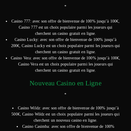
*
Casino 777: avec son offre de bienvenue de 100% jusqu’à 100€,
Casino 777 est un choix populaire parmi les joueurs qui
cherchent un casino gratuit en ligne.
Casino Lucky: avec son offre de bienvenue de 100% jusqu’à
200€, Casino Lucky est un choix populaire parmi les joueurs qui
cherchent un casino gratuit en ligne.
Casino Vera: avec son offre de bienvenue de 100% jusqu’à 100€,
Casino Vera est un choix populaire parmi les joueurs qui
cherchent un casino gratuit en ligne.
Nouveau Casino en Ligne
*
Casino Wildz: avec son offre de bienvenue de 100% jusqu’à
500€, Casino Wildz est un choix populaire parmi les joueurs qui
cherchent un nouveau casino en ligne.
Casino Casimba: avec son offre de bienvenue de 100%