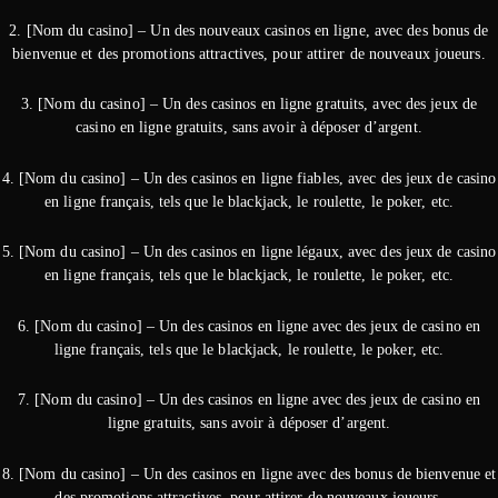
2. [Nom du casino] – Un des nouveaux casinos en ligne, avec des bonus de
bienvenue et des promotions attractives, pour attirer de nouveaux joueurs.
3. [Nom du casino] – Un des casinos en ligne gratuits, avec des jeux de
casino en ligne gratuits, sans avoir à déposer d’argent.
4. [Nom du casino] – Un des casinos en ligne fiables, avec des jeux de casino
en ligne français, tels que le blackjack, le roulette, le poker, etc.
5. [Nom du casino] – Un des casinos en ligne légaux, avec des jeux de casino
en ligne français, tels que le blackjack, le roulette, le poker, etc.
6. [Nom du casino] – Un des casinos en ligne avec des jeux de casino en
ligne français, tels que le blackjack, le roulette, le poker, etc.
7. [Nom du casino] – Un des casinos en ligne avec des jeux de casino en
ligne gratuits, sans avoir à déposer d’argent.
8. [Nom du casino] – Un des casinos en ligne avec des bonus de bienvenue et
des promotions attractives, pour attirer de nouveaux joueurs.