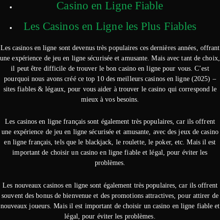
Casino en Ligne Fiable
Les Casinos en Ligne les Plus Fiables
Les casinos en ligne sont devenus très populaires ces dernières années, offrant
une expérience de jeu en ligne sécurisée et amusante. Mais avec tant de choix,
il peut être difficile de trouver le bon casino en ligne pour vous. C’est
pourquoi nous avons créé ce top 10 des meilleurs casinos en ligne (2025) –
sites fiables & légaux, pour vous aider à trouver le casino qui correspond le
mieux à vos besoins.
Les casinos en ligne français sont également très populaires, car ils offrent
une expérience de jeu en ligne sécurisée et amusante, avec des jeux de casino
en ligne français, tels que le blackjack, le roulette, le poker, etc. Mais il est
important de choisir un casino en ligne fiable et légal, pour éviter les
problèmes.
Les nouveaux casinos en ligne sont également très populaires, car ils offrent
souvent des bonus de bienvenue et des promotions attractives, pour attirer de
nouveaux joueurs. Mais il est important de choisir un casino en ligne fiable et
légal, pour éviter les problèmes.