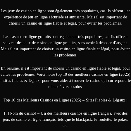
Les jeux de casino en ligne sont également très populaires, car ils offrent une
expérience de jeu en ligne sécurisée et amusante. Mais il est important de
choisir un casino en ligne fiable et légal, pour éviter les problèmes.
Les casinos en ligne gratuits sont également très populaires, car ils offrent
souvent des jeux de casino en ligne gratuits, sans avoir à déposer d’argent.
Mais il est important de choisir un casino en ligne fiable et légal, pour éviter
les problèmes.
En résumé, il est important de choisir un casino en ligne fiable et légal, pour
éviter les problèmes. Voici notre top 10 des meilleurs casinos en ligne (2025)
– sites fiables & légaux, pour vous aider à trouver le casino qui correspond le
mieux à vos besoins.
Top 10 des Meilleurs Casinos en Ligne (2025) – Sites Fiables & Légaux :
1. [Nom du casino] – Un des meilleurs casinos en ligne français, avec des
jeux de casino en ligne français, tels que le blackjack, le roulette, le poker,
etc.