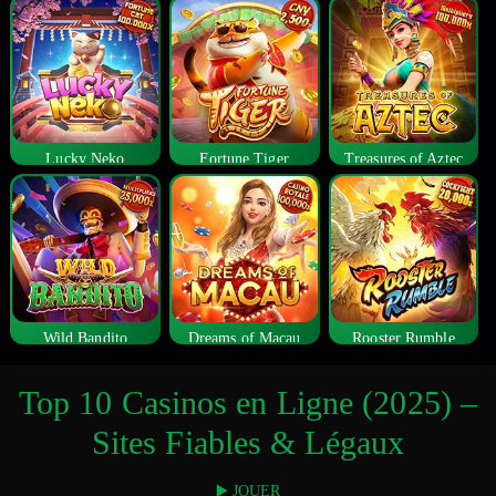
Lucky Neko
Fortune Tiger
Treasures of Aztec
Wild Bandito
Dreams of Macau
Rooster Rumble
Top 10 Casinos en Ligne (2025) –
Sites Fiables & Légaux
▶️ JOUER