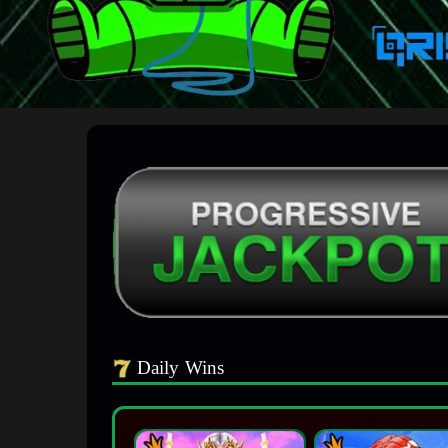
Daily Wins