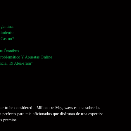
gentina:
dimiento
 Casino?
 De Ómnibus
Problemático Y Apuestas Online
ncial 19 Alea-iram”
rder to be considered a Millonaire Megaways es una sobre las
perfecto para mis aficionados que disfrutan de una expertise
es premios.