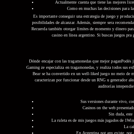
Actualmente cuenta que tiene las mejores licen
Como en muchas las decisiones para la 
Es importante conseguir una estrategia de juego y produci
posibilidades de alcanzar. Además, siempre sera recomendab
Recuerda también otorgar límites de momento y dinero para 
casino en línea argentino. Si buscas juegos pra 
Dónde encajar con las tragamonedas que mejor paganPodés ju
Gaming ze especializa en tragamonedas, y realiza todos sus es
Bear se ha convertido en un well-liked juego no meio de mi
caracterizan por funcionar desde un RNG u generador alea
auditorías intependie
Sus versiones durante vivo, co
Casinos on the web presentados
Sin duda, este
La ruleta es de mis juegos más jugados de 1Win
La ca
En Argentina not any existe, por 