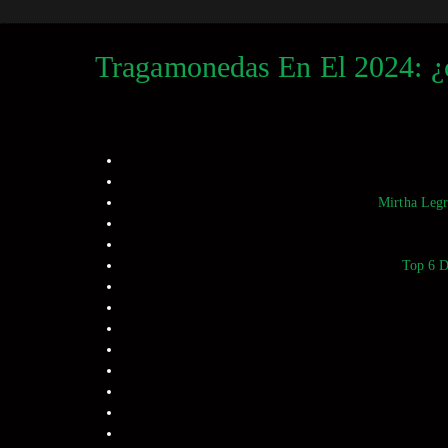
Tragamonedas En El 2024: ¿
Mirtha Legr
Top 6 D