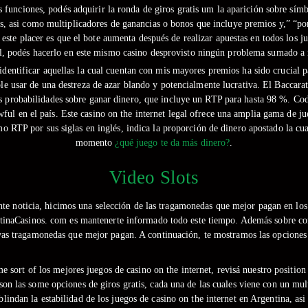
s funciones, podés adquirir la ronda de giros gratis um la aparición sobre símb
es, asi como multiplicadores de ganancias o bonos que incluye premios y,” “p
 este placer es que el bote aumenta después de realizar apuestas en todos los ju
al, podés hacerlo en este mismo casino desprovisto ningún problema sumado a 
entificar aquellas la cual cuentan con mis mayores premios ha sido crucial pa
e usar de una destreza de azar blando y potencialmente lucrativa. El Baccarat 
tas probabilidades sobre ganar dinero, que incluye un RTP para hasta 98 %. Co
wful en el país. Este casino on the internet legal ofrece una amplia gama de j
mo RTP por sus siglas en inglés, indica la proporción de dinero apostado la cua
momento
¿qué juego te da más dinero?
.
Video Slots
nte noticia, hicimos una selección de las tragamonedas que mejor pagan en los 
ntinaCasinos. com es mantenerte informado todo este tiempo. Además sobre con
as tragamonedas que mejor pagan. A continuación, te mostramos las opciones
e sort of los mejores juegos de casino on the internet, revisá nuestro position
son las some opciones de giros gratis, cada una de las cuales viene con un mul
lindan la estabilidad de los juegos de casino on the internet en Argentina, as