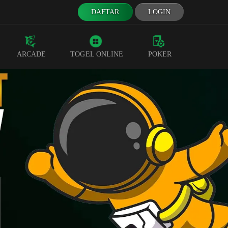
DAFTAR
LOGIN
ARCADE
TOGEL ONLINE
POKER