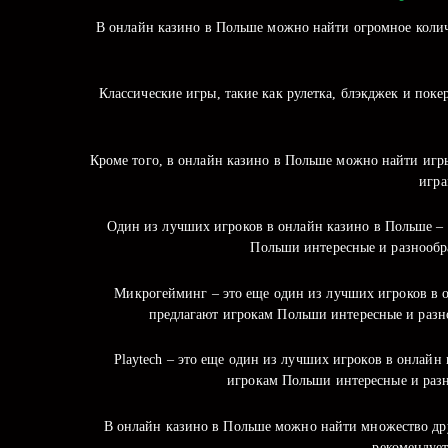
В онлайн казино в Польше можно найти огромное количе
Классические игры, такие как рулетка, блэкджек и пок
Кроме того, в онлайн казино в Польше можно найти игры
игра
Один из лучших игроков в онлайн казино в Польше – 
Польши интересные и разнообраз
Микрогейминг – это еще один из лучших игроков в 
предлагают игрокам Польши интересные и разноо
Playtech – это еще один из лучших игроков в онлайн
игрокам Польши интересные и разноо
В онлайн казино в Польше можно найти множество дру
рекомендует