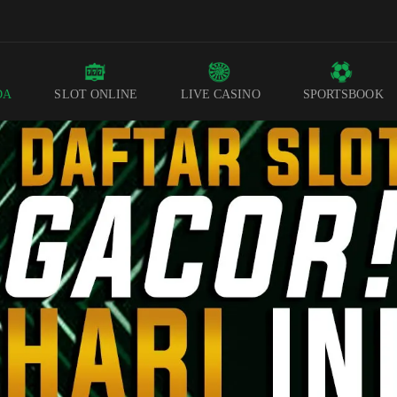
DA
SLOT ONLINE
LIVE CASINO
SPORTSBOOK