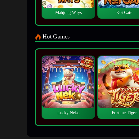
Mahjong Ways
Koi Gate
Hot Games
Lucky Neko
Fortune Tiger