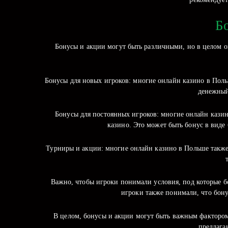
Б
Бонусы и акции могут быть различными, но в целом 
Бонусы для новых игроков: многие онлайн казино в Поль
денежный
Бонусы для постоянных игроков: многие онлайн казин
казино. Это может быть бонус в виде
Турниры и акции: многие онлайн казино в Польше также 
Важно, чтобы игроки понимали условия, под которые б
игроки также понимали, что бон
В целом, бонусы и акции могут быть важным фактором
предлага