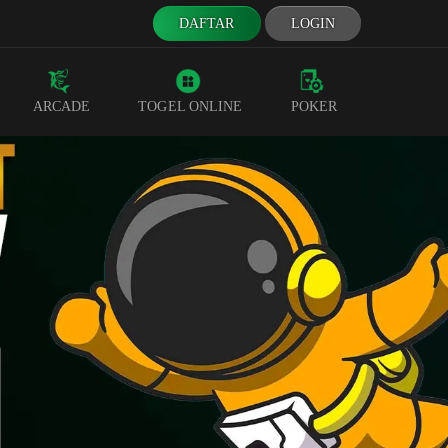
DAFTAR
LOGIN
ARCADE
TOGEL ONLINE
POKER