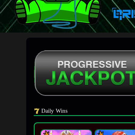
Daily Wins