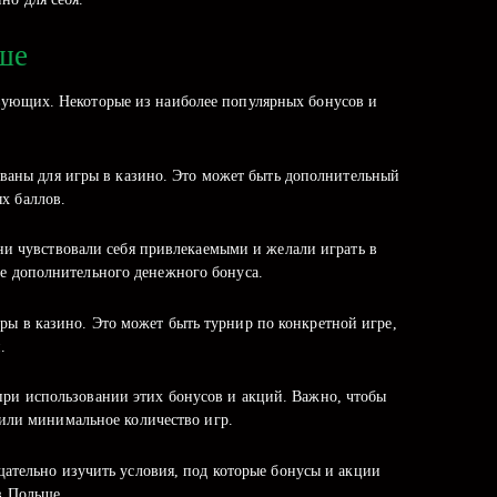
ше
вующих. Некоторые из наиболее популярных бонусов и
ованы для игры в казино. Это может быть дополнительный
х баллов.
ни чувствовали себя привлекаемыми и желали играть в
де дополнительного денежного бонуса.
ры в казино. Это может быть турнир по конкретной игре,
.
при использовании этих бонусов и акций. Важно, чтобы
или минимальное количество игр.
ательно изучить условия, под которые бонусы и акции
в Польше.