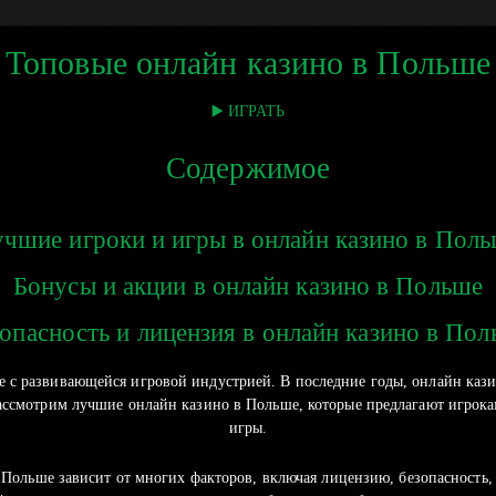
Топовые онлайн казино в Польше
▶️ ИГРАТЬ
Содержимое
чшие игроки и игры в онлайн казино в Пол
Бонусы и акции в онлайн казино в Польше
опасность и лицензия в онлайн казино в По
же с развивающейся игровой индустрией. В последние годы, онлайн каз
 рассмотрим лучшие онлайн казино в Польше, которые предлагают игро
игры.
в Польше зависит от многих факторов, включая лицензию, безопасность, 