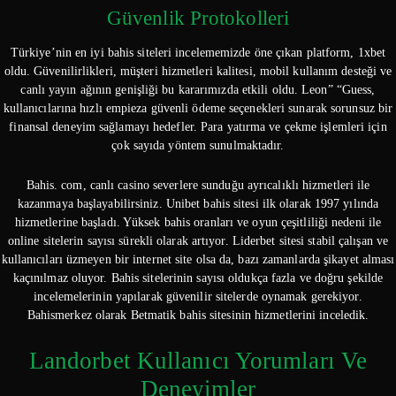
Güvenlik Protokolleri
Türkiye’nin en iyi bahis siteleri incelememizde öne çıkan platform, 1xbet
oldu. Güvenilirlikleri, müşteri hizmetleri kalitesi, mobil kullanım desteği ve
canlı yayın ağının genişliği bu kararımızda etkili oldu. Leon” “Guess,
kullanıcılarına hızlı empieza güvenli ödeme seçenekleri sunarak sorunsuz bir
finansal deneyim sağlamayı hedefler. Para yatırma ve çekme işlemleri için
çok sayıda yöntem sunulmaktadır.
Bahis. com, canlı casino severlere sunduğu ayrıcalıklı hizmetleri ile
kazanmaya başlayabilirsiniz. Unibet bahis sitesi ilk olarak 1997 yılında
hizmetlerine başladı. Yüksek bahis oranları ve oyun çeşitliliği nedeni ile
online sitelerin sayısı sürekli olarak artıyor. Liderbet sitesi stabil çalışan ve
kullanıcıları üzmeyen bir internet site olsa da, bazı zamanlarda şikayet alması
kaçınılmaz oluyor. Bahis sitelerinin sayısı oldukça fazla ve doğru şekilde
incelemelerinin yapılarak güvenilir sitelerde oynamak gerekiyor.
Bahismerkez olarak Betmatik bahis sitesinin hizmetlerini inceledik.
Landorbet Kullanıcı Yorumları Ve
Deneyimler