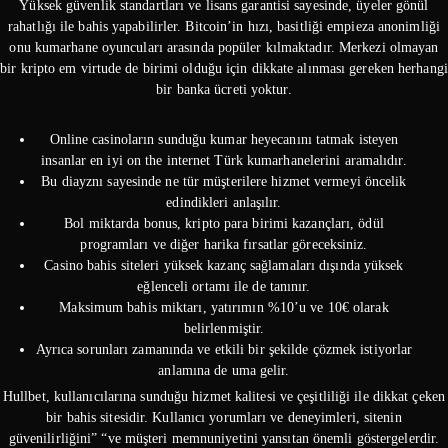
Yüksek güvenlik standartları ve lisans garantisi sayesinde, üyeler gönül
rahatlığı ile bahis yapabilirler. Bitcoin’in hızı, basitliği empieza anonimliği
onu kumarhane oyuncuları arasında popüler kılmaktadır. Merkezi olmayan
bir kripto em virtude de birimi olduğu için dikkate alınması gereken herhangi
bir banka ücreti yoktur.
Online casinoların sunduğu kumar heyecanını tatmak isteyen
insanlar en iyi on the internet Türk kumarhanelerini aramalıdır.
Bu diayznı sayesinde ne tür müşterilere hizmet vermeyi öncelik
edindikleri anlaşılır.
Bol miktarda bonus, kripto para birimi kazançları, ödül
programları ve diğer harika fırsatlar göreceksiniz.
Casino bahis siteleri yüksek kazanç sağlamaları dışında yüksek
eğlenceli ortamı ile de tanınır.
Maksimum bahis miktarı, yatırımın %10’u ve 10€ olarak
belirlenmiştir.
Ayrıca sorunları zamanında ve etkili bir şekilde çözmek istiyorlar
anlamına de uma gelir.
Hullbet, kullanıcılarına sunduğu hizmet kalitesi ve çeşitliliği ile dikkat çeken
bir bahis sitesidir. Kullanıcı yorumları ve deneyimleri, sitenin
güvenilirliğini” “ve müşteri memnuniyetini yansıtan önemli göstergelerdir.