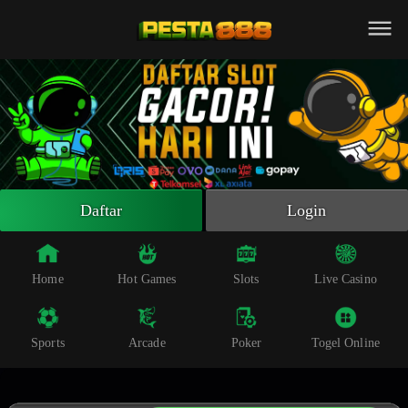
Beranda
Slot Online
Live Casino
Sportsbook
Arcade
Togel Online
Daftar
Login
Poker
Whatsapp
Home
Hot Games
Slots
Live Casino
Telegram
Sports
Arcade
Poker
Togel Online
Livechat