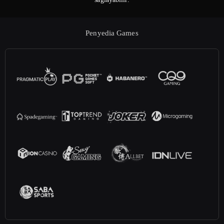
Penyedia Games