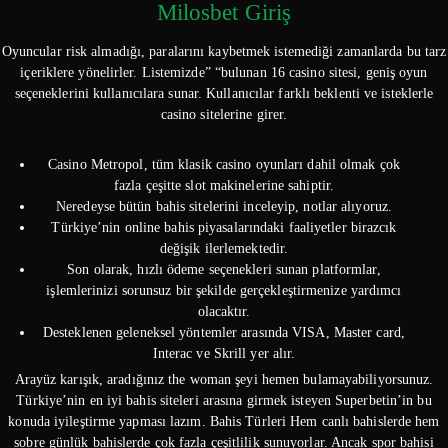
Milosbet Giriş
Oyuncular risk almadığı, paralarını kaybetmek istemediği zamanlarda bu tarz
içeriklere yönelirler. Listemizde” “bulunan 16 casino sitesi, geniş oyun
seçeneklerini kullanıcılara sunar. Kullanıcılar farklı beklenti ve isteklerle
casino sitelerine girer.
Casino Metropol, tüm klasik casino oyunları dahil olmak çok
fazla çeşitte slot makinelerine sahiptir.
Neredeyse bütün bahis sitelerini inceleyip, notlar alıyoruz.
Türkiye’nin online bahis piyasalarındaki faaliyetler birazcık
değişik ilerlemektedir.
Son olarak, hızlı ödeme seçenekleri sunan platformlar,
işlemlerinizi sorunsuz bir şekilde gerçekleştirmenize yardımcı
olacaktır.
Desteklenen geleneksel yöntemler arasında VISA, Master card,
Interac ve Skrill yer alır.
Arayüz karışık, aradığınız the woman şeyi hemen bulamayabiliyorsunuz.
Türkiye’nin en iyi bahis siteleri arasına girmek isteyen Superbetin’in bu
konuda iyileştirme yapması lazım. Bahis Türleri Hem canlı bahislerde hem
sobre günlük bahislerde çok fazla çeşitlilik sunuyorlar. Ancak spor bahisi