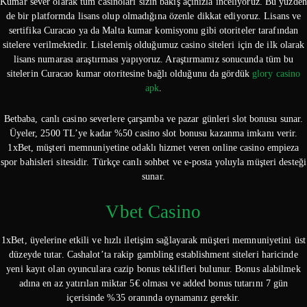
Kumar sever olarak tüm casinoları sizin bakış açınızla inceliyoruz. Bu yüzden
de bir platformda lisans olup olmadığına özenle dikkat ediyoruz. Lisans ve
sertifika Curacao ya da Malta kumar komisyonu gibi otoriteler tarafından
sitelere verilmektedir. Listelemiş olduğumuz casino siteleri için de ilk olarak
lisans numarası araştırması yapıyoruz. Araştırmamız sonucunda tüm bu
sitelerin Curacao kumar otoritesine bağlı olduğunu da gördük
glory casino
apk
.
Betbaba, canlı casino severlere çarşamba ve pazar günleri slot bonusu sunar.
Üyeler, 2500 TL’ye kadar %50 casino slot bonusu kazanma imkanı verir.
1xBet, müşteri memnuniyetine odaklı hizmet veren online casino empieza
spor bahisleri sitesidir. Türkçe canlı sohbet ve e-posta yoluyla müşteri desteği
sunar.
Vbet Casino
1xBet, üyelerine etkili ve hızlı iletişim sağlayarak müşteri memnuniyetini üst
düzeyde tutar. Cashalot’ta rakip gambling establishment siteleri haricinde
yeni kayıt olan oyunculara cazip bonus teklifleri bulunur. Bonus alabilmek
adına en az yatırılan miktar 5€ olması ve added bonus tutarını 7 gün
içerisinde %35 oranında oynamanız gerekir.