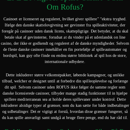
Om Rofus?
Casinoet er licenseret og reguleret, hvilket giver spillere” “ekstra tryghed.
Ifølge den danske skattelovgivning ser gevinster fra spilleaktiviteter, der
foregår på casinoer uden dansk licens, skattepligtige. Det betyder, at du skal
betale skat af gevinsterne, forudsat at du vinder på et udenlandsk on line
casino, der ikke er godkendt og reguleret af de danske myndigheder. Selvom
de fleste danske casinoer innehåller en fin portefølje af spilleautomater og
bordspil, kan guy ofte finde ou endnu større bibliotek af spil hos de store,
internationale udbydere.
Dette inkluderer større velkomstpakker, løbende kampagner, og unikke
tilbud, welcher er designet until at forbedre din spilleoplevelse og forlænge
dit spil. Selvom casinoer uden ROFUS ikke følger de samme regler som
danske licensierede casinoer, tilbyder mange stadig funktioner til in hjælpe
spillere mediterranean sea at holde deres spillevaner under kontrol. Dette
inkluderer alsidige typer af grænser, som du kan sætte for både indbetalinger
og udbetalinger. Det er vigtigt at forstå, hvordan disse grænser fungerer, så
du kan spille ansvarligt samt undgå at bruge flere penge, end du har råd til.