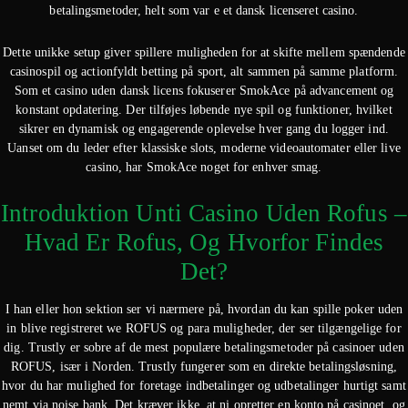
betalingsmetoder, helt som var e et dansk licenseret casino.
Dette unikke setup giver spillere muligheden for at skifte mellem spændende
casinospil og actionfyldt betting på sport, alt sammen på samme platform.
Som et casino uden dansk licens fokuserer SmokAce på advancement og
konstant opdatering. Der tilføjes løbende nye spil og funktioner, hvilket
sikrer en dynamisk og engagerende oplevelse hver gang du logger ind.
Uanset om du leder efter klassiske slots, moderne videoautomater eller live
casino, har SmokAce noget for enhver smag.
Introduktion Unti Casino Uden Rofus –
Hvad Er Rofus, Og Hvorfor Findes
Det?
I han eller hon sektion ser vi nærmere på, hvordan du kan spille poker uden
in blive registreret we ROFUS og para muligheder, der ser tilgængelige for
dig. Trustly er sobre af de mest populære betalingsmetoder på casinoer uden
ROFUS, især i Norden. Trustly fungerer som en direkte betalingsløsning,
hvor du har mulighed for foretage indbetalinger og udbetalinger hurtigt samt
nemt via noise bank. Det kræver ikke, at ni opretter en konto på casinoet, og