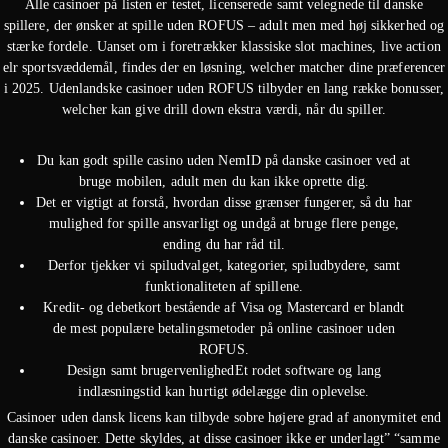
Alle casinoer på listen er testet, licenserede samt velegnede til danske
spillere, der ønsker at spille uden ROFUS – adult men med høj sikkerhed og
stærke fordele. Uanset om i foretrækker klassiske slot machines, live action
elr sportsvæddemål, findes der en løsning, welcher matcher dine præferencer
i 2025. Udenlandske casinoer uden ROFUS tilbyder en lang række bonusser,
welcher kan give drill down ekstra værdi, når du spiller.
Du kan godt spille casino uden NemID på danske casinoer ved at
bruge mobilen, adult men du kan ikke oprette dig.
Det er vigtigt at forstå, hvordan disse grænser fungerer, så du har
mulighed for spille ansvarligt og undgå at bruge flere penge,
ending du har råd til.
Derfor tjekker vi spiludvalget, kategorier, spiludbydere, samt
funktionaliteten af spillene.
Kredit- og debetkort bestående af Visa og Mastercard er blandt
de mest populære betalingsmetoder på online casinoer uden
ROFUS.
Design samt brugervenlighedEt rodet software og lang
indlæsningstid kan hurtigt ødelægge din oplevelse.
Casinoer uden dansk licens kan tilbyde sobre højere grad af anonymitet end
danske casinoer. Dette skyldes, at disse casinoer ikke er underlagt” “samme