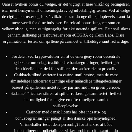
Uanset hvilken bonus du vælger, er det vigtigt at læse vilkår og betingelser,
især med hensyn until omsætningskrav og udbetalingsgrænser. Ved at vælge
de rigtige bonusser og forstå vilkårene kan du øge din spiloplevelse samt få
mere værdi for dine indsatser. En reload-bonus fungerer som en
velkomstbonus, men er tilgængelig for eksisterende spillere. Fair spil sikres
gennem uafhængige testbureauer som eCOGRA og iTech Labs. Disse
organisationer tester, om spillene på casinoet er tilfældige samt retfærdige.
Fordelen ved kryptovalutaer er, at de emergeny room decentrale
og ikke er underlagt traditionelle bankreguleringer, hvilket gør
dem ideelle intended for spillere, der ønsker ekstra privatliv.
Cashback-tilbud varierer fra casino until casino, men de mest
almindelige indebærer ugentlige eller månedlige tilbagebetalinger
baseret på spillerens nettotab my partner and i en given periode.
Sådanne” “licenser sikrer, at spil er retfærdige samt testet, hvilket
har mulighed for at give en ofte rimeligere samlet
spilleoplevelse.
Casinoer med dansk licens har ofte indsatts- og
bonusbegrænsninger pålagt af den danske Spillemyndighed.
Vi innehåller testet dem personligt for at sikre, at både
indbetalinger og udbetalinger virker problemfrit – samt at du