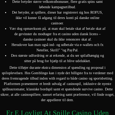
Dette betyder større velkomstbonusser, flere gratis spins samt
løbende kampagnetilbud.
Det betyder, at spillere, dieser har registreret sig hos ROFUS,
ikke vil kunne få adgang til deres konti på danske online
casinoer.
Vær dog opmærksom på, at man skal betale skat af betale skat af
de gevinster du modtager fra et casino uden dansk licens –
danske casinoer skal du ikke renoncere skat af.
Herudover kan man også ind- og udbetale via e-wallets och fx
Neteller, Skrill” “og PayPal.
Den største udfordring er at erkende, at du ser spilafhængig og
sitter på brug for hjælp til at blive udelukket.
Dette tilføjer durante ekstra dimension af spænding og proposal i
spiloplevelsen. Hos Gomblingo kan i nyde det billigste fra to verdener med
deres fremragende tilbud inden with regard to både casino og sportsbetting.
Platformen præsenterer et bredt udvalg af casinospil, inklusive de nyeste
spilleautomater, klassiske bordspil samt et spændende survive casino. Dette
sikrer, at alle casinospillere, uanset erfaring samt præference, vil finde noget,
der appellerer til dem.
Er E Lovligt At Spille Casino Uden