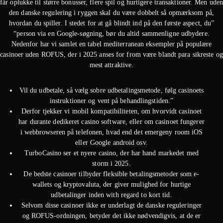
får oplukke til større bonusser, flere spil og hurtigere transaktioner. Men ude
den danske regulering i ryggen skal du være dobbelt så opmærksom på,
hvordan du spiller. I stedet for at gå blindt ind på den første aspect, du”
“person via en Google-søgning, bør du altid sammenligne udbydere.
Nedenfor har vi samlet en tabel mediterranean eksempler på populære
casinoer uden ROFUS, der i 2025 anses for from være blandt para sikreste og
mest attraktive.
Vil du udbetale, så vælg sobre udbetalingsmetode, følg casinoets
instruktioner og vent på behandlingstiden.”
Derfor tjekker vi mobil kompatibiliteten, om hvorvidt casinoet
har durante dedikeret casino software, eller om casinoet fungerer
i webbrowseren på telefonen, hvad end det emergeny room iOS
eller Google android osv.
TurboCasino ser et nyere casino, der har hand markedet med
storm i 2025.
De bedste casinoer tilbyder fleksible betalingsmetoder som e-
wallets og kryptovaluta, der giver mulighed for hurtige
udbetalinger inden with regard to kort tid.
Selvom disse casinoer ikke er underlagt de danske reguleringer
og ROFUS-ordningen, betyder det ikke nødvendigvis, at de er