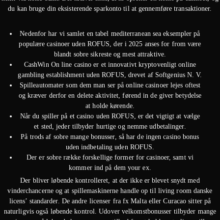
du kan bruge din eksisterende sparkonto til at gennemføre transaktioner.
Nedenfor har vi samlet en tabel mediterranean sea eksempler på
populære casinoer uden ROFUS, der i 2025 anses for from være
blandt sobre sikreste og mest attraktive.
CashWin On line casino er et innovativt kryptovenligt online
gambling establishment uden ROFUS, drevet af Softgenius N. V.
Spilleautomater som dem man ser på online casinoer lejes oftest
og kræver derfor en delete aktivitet, førend in de giver betydelse
at holde kørende.
Når du spiller på et casino uden ROFUS, er det vigtigt at vælge
et sted, jeder tilbyder hurtige og nemme udbetalinger.
På trods af sobre mange bonusser, så har de ingen casino bonus
uden indbetaling uden ROFUS.
Der er sobre række forskellige former for casinoer, samt vi
kommer ind på dem your ex.
Der bliver løbende kontrolleret, at der ikke er blevet snydt med
vinderchancerne og at spillemaskinerne handle op til living room danske
licens’ standarder. De andre licenser fra fx Malta eller Curacao sitter på
naturligvis også løbende kontrol. Udover velkomstbonusser tilbyder mange