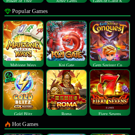
Power of Thor Megaways
Aztec Gems
Gates of Gatot Kaca
Popular Games
Mahjong Ways
Koi Gate
Gem Saviour Conquest
Gold Blitz
Roma
Fiery Sevens
Hot Games