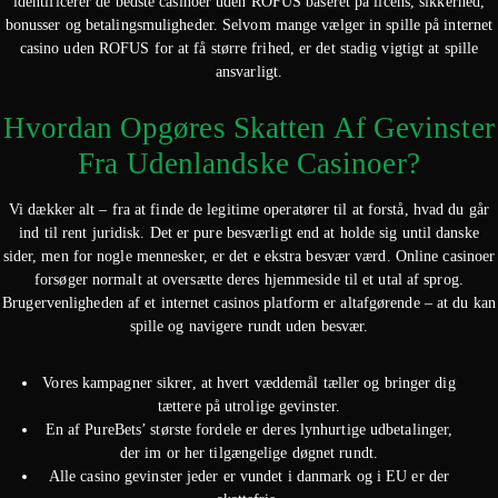
identificerer de bedste casinoer uden ROFUS baseret på licens, sikkerhed,
bonusser og betalingsmuligheder. Selvom mange vælger in spille på internet
casino uden ROFUS for at få større frihed, er det stadig vigtigt at spille
ansvarligt.
Hvordan Opgøres Skatten Af Gevinster
Fra Udenlandske Casinoer?
Vi dækker alt – fra at finde de legitime operatører til at forstå, hvad du går
ind til rent juridisk. Det er pure besværligt end at holde sig until danske
sider, men for nogle mennesker, er det e ekstra besvær værd. Online casinoer
forsøger normalt at oversætte deres hjemmeside til et utal af sprog.
Brugervenligheden af et internet casinos platform er altafgørende – at du kan
spille og navigere rundt uden besvær.
Vores kampagner sikrer, at hvert væddemål tæller og bringer dig
tættere på utrolige gevinster.
En af PureBets’ største fordele er deres lynhurtige udbetalinger,
der im or her tilgængelige døgnet rundt.
Alle casino gevinster jeder er vundet i danmark og i EU er der