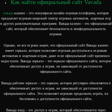
Как найти официальный сайт Vavada
вавада
казино – это популярная онлайн-игровая платформа, которая
предлагает игрокам широкий спектр игровых автоматов, азартных игр
и других развлекательных программ. Вавада казино – это официальный
сайт, который обеспечивает безопасность и конфиденциальность
игроков.
Однако, не все игроки знают, что официальный сайт Вавада казино
имеет зеркало, которое позволяет игрокам доступаться к игровым
автоматам и азартным играм, даже если официальный сайт временно
недоступен. Вавада зеркало – это зеркало официального сайта, которое
обеспечивает доступ к играм, не зависящий от доступности
официального сайта.
Вавада рабочее зеркало – это зеркало, которое регулярно обновляется и
обеспечивает доступ к играм, не зависящий от доступности
официального сайта. Это позволяет игрокам продолжать играть, не
беспокоясь о доступности официального сайта.
Вавада вход – это доступ к играм, который обеспечивается через