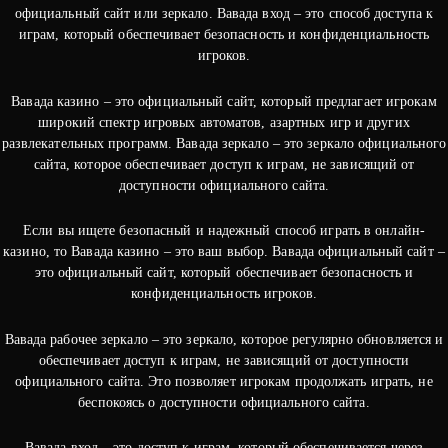
официальный сайт или зеркало. Вавада вход – это способ доступа к
играм, который обеспечивает безопасность и конфиденциальность
игроков.
Вавада казино – это официальный сайт, который предлагает игрокам
широкий спектр игровых автоматов, азартных игр и других
развлекательных программ. Вавада зеркало – это зеркало официального
сайта, которое обеспечивает доступ к играм, не зависящий от
доступности официального сайта.
Если вы ищете безопасный и надежный способ играть в онлайн-
казино, то Вавада казино – это ваш выбор. Вавада официальный сайт –
это официальный сайт, который обеспечивает безопасность и
конфиденциальность игроков.
Вавада рабочее зеркало – это зеркало, которое регулярно обновляется и
обеспечивает доступ к играм, не зависящий от доступности
официального сайта. Это позволяет игрокам продолжать играть, не
беспокоясь о доступности официального сайта.
Вавада вход – это доступ к играм, который обеспечивается через