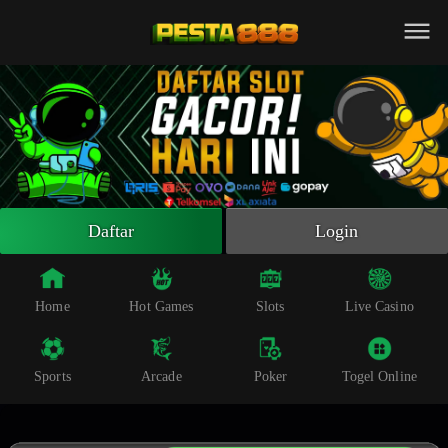
Beranda
Slot Online
Live Casino
Sportsbook
Arcade
Togel Online
Daftar
Login
Poker
Whatsapp
Home
Hot Games
Slots
Live Casino
Telegram
Sports
Arcade
Poker
Togel Online
Livechat