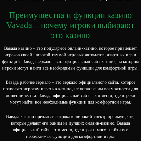
Преимущества и функции казино
Vavada – почему игроки выбирают
это казино
Вавада казино – это популярное онлайн-казино, которое привлекает
игроков своей широкой гаммой игровых автоматов, азартных игр и
функций. Вавада зеркало – это официальный сайт казино, на котором
игроки могут найти все необходимые функции для комфортной игры.
Вавада рабочее зеркало – это зеркало официального сайта, которое
позволяет игрокам играть в казино, не оставляя им возможности для
мошенничества. Вавада официальный сайт – это место, где игроки
могут найти все необходимые функции для комфортной игры.
Вавада казино предлагает игрокам широкий спектр преимуществ,
которые делают его одним из лучших онлайн-казино. Вавада
официальный сайт – это место, где игроки могут найти все
необходимые функции для комфортной игры.