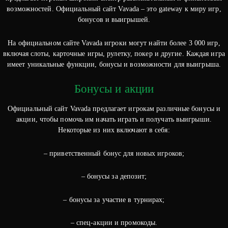
возможностей. Официальный сайт Vavada – это gateway к миру игр,
бонусов и выигрышей.
На официальном сайте Vavada игроки могут найти более 3 000 игр,
включая слоты, карточные игры, рулетку, покер и другие. Каждая игра
имеет уникальные функции, бонусы и возможности для выигрыша.
Бонусы и акции
Официальный сайт Vavada предлагает игрокам различные бонусы и
акции, чтобы помочь им начать играть и получать выигрыши.
Некоторые из них включают в себя:
– приветственный бонус для новых игроков;
– бонусы за депозит;
– бонусы за участие в турнирах;
– спец-акции и промокоды.