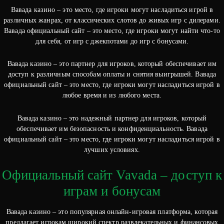
Вавада казино – это место, где игроки могут насладиться игрой в
различных жанрах, от классических слотов до живых игр с дилерами.
Вавада официальный сайт – это место, где игроки могут найти что-то
для себя, от игр с джекпотами до игр с бонусами.
Вавада казино – это партнер для игроков, который обеспечивает им
доступ к различным способам оплаты и снятия выигрышей. Вавада
официальный сайт – это место, где игроки могут насладиться игрой в
любое время и из любого места.
Вавада казино – это надежный партнер для игроков, который
обеспечивает им безопасность и конфиденциальность. Вавада
официальный сайт – это место, где игроки могут насладиться игрой в
лучших условиях.
Официальный сайт Vavada – доступ к
играм и бонусам
Вавада казино – это популярная онлайн-игровая платформа, которая
предлагает игрокам широкий спектр развлекательных и финансовых