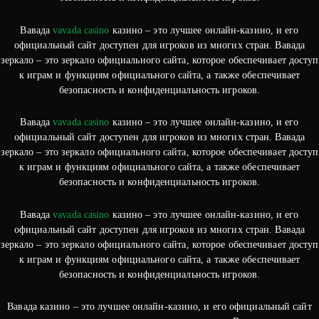
Вавада
vavada casino
казино – это лучшее онлайн-казино, и его
официальный сайт доступен для игроков из многих стран. Вавада
зеркало – это зеркало официального сайта, которое обеспечивает доступ
к играм и функциям официального сайта, а также обеспечивает
безопасность и конфиденциальность игроков.
Вавада
vavada casino
казино – это лучшее онлайн-казино, и его
официальный сайт доступен для игроков из многих стран. Вавада
зеркало – это зеркало официального сайта, которое обеспечивает доступ
к играм и функциям официального сайта, а также обеспечивает
безопасность и конфиденциальность игроков.
Вавада
vavada casino
казино – это лучшее онлайн-казино, и его
официальный сайт доступен для игроков из многих стран. Вавада
зеркало – это зеркало официального сайта, которое обеспечивает доступ
к играм и функциям официального сайта, а также обеспечивает
безопасность и конфиденциальность игроков.
Вавада казино – это лучшее онлайн-казино, и его официальный сайт