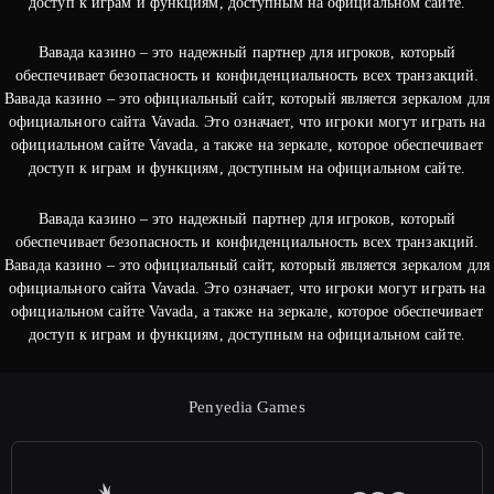
доступ к играм и функциям, доступным на официальном сайте.
Вавада казино – это надежный партнер для игроков, который
обеспечивает безопасность и конфиденциальность всех транзакций.
Вавада казино – это официальный сайт, который является зеркалом для
официального сайта Vavada. Это означает, что игроки могут играть на
официальном сайте Vavada, а также на зеркале, которое обеспечивает
доступ к играм и функциям, доступным на официальном сайте.
Вавада казино – это надежный партнер для игроков, который
обеспечивает безопасность и конфиденциальность всех транзакций.
Вавада казино – это официальный сайт, который является зеркалом для
официального сайта Vavada. Это означает, что игроки могут играть на
официальном сайте Vavada, а также на зеркале, которое обеспечивает
доступ к играм и функциям, доступным на официальном сайте.
Penyedia Games