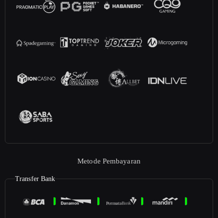
Metode Pembayaran
Transfer Bank