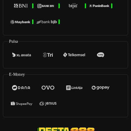
Pulsa
E-Money