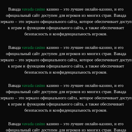
Вавада
vavada casino
казино – это лучшее онлайн-казино, и его
официальный сайт доступен для игроков из многих стран. Вавада
зеркало – это зеркало официального сайта, которое обеспечивает доступ
к играм и функциям официального сайта, а также обеспечивает
безопасность и конфиденциальность игроков.
Вавада
vavada casino
казино – это лучшее онлайн-казино, и его
официальный сайт доступен для игроков из многих стран. Вавада
зеркало – это зеркало официального сайта, которое обеспечивает доступ
к играм и функциям официального сайта, а также обеспечивает
безопасность и конфиденциальность игроков.
Вавада
vavada casino
казино – это лучшее онлайн-казино, и его
официальный сайт доступен для игроков из многих стран. Вавада
зеркало – это зеркало официального сайта, которое обеспечивает доступ
к играм и функциям официального сайта, а также обеспечивает
безопасность и конфиденциальность игроков.
Вавада
vavada casino
казино – это лучшее онлайн-казино, и его
официальный сайт доступен для игроков из многих стран. Вавада