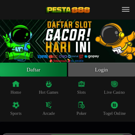
Beranda
Slot Online
Live Casino
Sportsbook
Arcade
Togel Online
Daftar
Login
Poker
Whatsapp
Home
Hot Games
Slots
Live Casino
Telegram
Sports
Arcade
Poker
Togel Online
Livechat