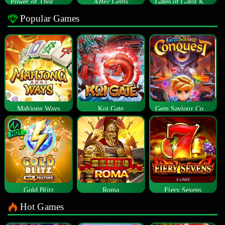
Power of Thor Megaways
Aztec Gems
Gates of Gatot Kaca
Popular Games
Mahjong Ways
Koi Gate
Gem Saviour Conquest
Gold Blitz
Roma
Fiery Sevens
Hot Games