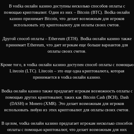
В vodka онлайн казино доступны несколько способов оплаты с
помощью криптовалют. Один из них – Bitcoin (BTC). Вodka онлайн
казино принимает Bitcoin, что делает возможным для игроков
использовать эту криптовалюту для оплаты своих счетов.
Другой способ оплаты – Ethereum (ETH). Вodka онлайн казино также
принимает Ethereum, что дает игрокам еще больше вариантов для
оплаты своих счетов.
Кроме того, в vodka онлайн казино доступен способ оплаты с помощью
Litecoin (LTC). Litecoin – это еще одна криптовалюта, которая
принимается в vodka онлайн казино.
Вodka онлайн казино также предлагает игрокам возможность оплаты с
помощью других криптовалют, таких как Bitcoin Cash (BCH), Dash
(DASH) и Monero (XMR). Это делает возможным для игроков
использовать любую из этих криптовалют для оплаты своих счетов.
В целом, vodka онлайн казино предлагает игрокам несколько способов
оплаты с помощью криптовалют, что делает возможным для них