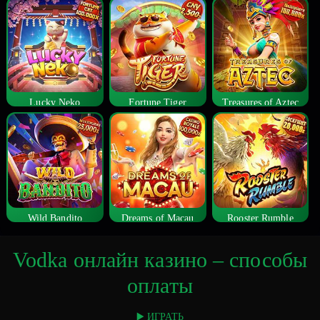
Lucky Neko
Fortune Tiger
Treasures of Aztec
Wild Bandito
Dreams of Macau
Rooster Rumble
Vodka онлайн казино – способы
оплаты
▶️ ИГРАТЬ