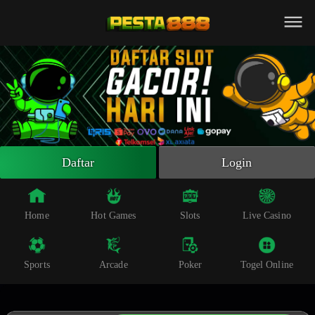
Beranda
Slot Online
Live Casino
Sportsbook
Arcade
Togel Online
Daftar
Login
Poker
Whatsapp
Home
Hot Games
Slots
Live Casino
Telegram
Sports
Arcade
Poker
Togel Online
Livechat