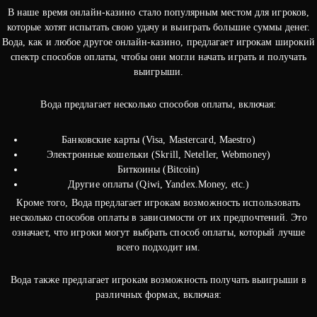
В наше время онлайн-казино стало популярным местом для игроков,
которые хотят испытать свою удачу и выиграть большие суммы денег.
Вода, как и любое другое онлайн-казино, предлагает игрокам широкий
спектр способов оплаты, чтобы они могли начать играть и получать
выигрыши.
Вода предлагает несколько способов оплаты, включая:
Банковские карты (Visa, Mastercard, Maestro)
Электронные кошельки (Skrill, Neteller, Webmoney)
Биткоины (Bitcoin)
Другие оплаты (Qiwi, Yandex.Money, etc.)
Кроме того, Вода предлагает игрокам возможность использовать
несколько способов оплаты в зависимости от их предпочтений. Это
означает, что игроки могут выбрать способ оплаты, который лучше
всего подходит им.
Вода также предлагает игрокам возможность получать выигрыши в
различных формах, включая: