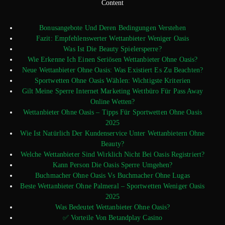
Content
Bonusangebote Und Deren Bedingungen Verstehen
Fazit: Empfehlenswerter Wettanbieter Weniger Oasis
Was Ist Die Beauty Spielersperre?
Wie Erkenne Ich Einen Seriösen Wettanbieter Ohne Oasis?
Neue Wettanbieter Ohne Oasis: Was Existiert Es Zu Beachten?
Sportwetten Ohne Oasis Wählen: Wichtigste Kriterien
Gilt Meine Sperre Internet Marketing Wettbüro Für Pass Away
Online Wetten?
Wettanbieter Ohne Oasis – Tipps Für Sportwetten Ohne Oasis
2025
Wie Ist Natürlich Der Kundenservice Unter Wettanbietern Ohne
Beauty?
Welche Wettanbieter Sind Wirklich Nicht Bei Oasis Registriert?
Kann Person Die Oasis Sperre Umgehen?
Buchmacher Ohne Oasis Vs Buchmacher Ohne Lugas
Beste Wettanbieter Ohne Palmeral – Sportwetten Weniger Oasis
2025
Was Bedeutet Wettanbieter Ohne Oasis?
✅ Vorteile Von Betandplay Casino