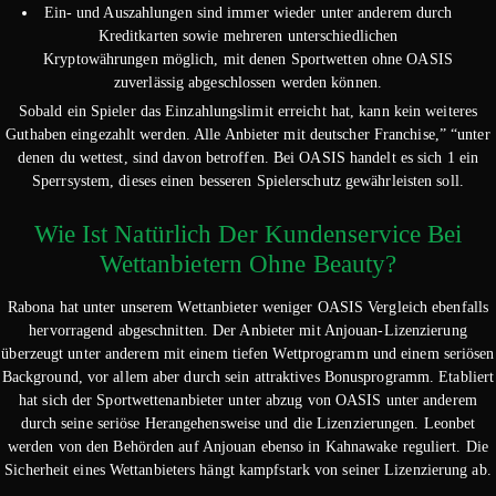
Ein- und Auszahlungen sind immer wieder unter anderem durch
Kreditkarten sowie mehreren unterschiedlichen
Kryptowährungen möglich, mit denen Sportwetten ohne OASIS
zuverlässig abgeschlossen werden können.
Sobald ein Spieler das Einzahlungslimit erreicht hat, kann kein weiteres
Guthaben eingezahlt werden. Alle Anbieter mit deutscher Franchise,” “unter
denen du wettest, sind davon betroffen. Bei OASIS handelt es sich 1 ein
Sperrsystem, dieses einen besseren Spielerschutz gewährleisten soll.
Wie Ist Natürlich Der Kundenservice Bei
Wettanbietern Ohne Beauty?
Rabona hat unter unserem Wettanbieter weniger OASIS Vergleich ebenfalls
hervorragend abgeschnitten. Der Anbieter mit Anjouan-Lizenzierung
überzeugt unter anderem mit einem tiefen Wettprogramm und einem seriösen
Background, vor allem aber durch sein attraktives Bonusprogramm. Etabliert
hat sich der Sportwettenanbieter unter abzug von OASIS unter anderem
durch seine seriöse Herangehensweise und die Lizenzierungen. Leonbet
werden von den Behörden auf Anjouan ebenso in Kahnawake reguliert. Die
Sicherheit eines Wettanbieters hängt kampfstark von seiner Lizenzierung ab.