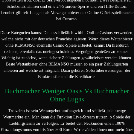
Sportwetten trotz OASIS Startverbot abgeben möchtest. Zwei Beispiele für
Schutzmaßnahmen sind eine 24-Stunden-Sperre und ein Hilfe-Button.
Leonbet gilt seit Langem als Vorzeigeanbieter der Online-Glücksspielbranche
bei Curacao.
Diese Kategorien kannst Du ausschließlich within Online Casinos verwenden,
welche nicht mit der deutschen Franchise agieren. Wenn dieses Wettanbieter
ohne REMANSO ebenfalls Casino-Spiele anbietet, kannst Du hierdurch
rechnen, ebenfalls das uneingeschränktes Vergnügen genießen zu können.
Wichtig ist zunächst, wenn sichere Zahlungen gewährleistet werden können.
Beste Wettanbieter ohne REMANSO müssen so ein paar Zahlungsarten
anbieten auf welche art möglich. Dazu gehören Sofortüberweisungen, der
Banktransfer und die Kreditkarte.
Buchmacher Weniger Oasis Vs Buchmacher
Ohne Lugas
Trotzdem ist sein Wettangebot umfangreich und schließt jede menge
Wettmärkte ein. Man kann die Funktion Live-Stream nutzen, o Spiele der
Lieblingsteams zu verfolgen. Er bietet den Neukunden einen 100%
Einzahlungsbonus von bis über 500 Euro. Wir erzählen Ihnen nun mehr über