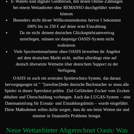
E-Wallets sind digitale Geldbörsen, mit denen Online-Zahlungen
bei einem Wettanbieter ohne REMANSO durchgeführt werden
können.
Besonders sticht dieser Willkommensbonus hervor I bekommst
100% bis zu 250 € auf deine erste Einzahlung.
Da sie nicht deinem deutschen Glücksspielstaatsvertrag
unterliegen, müssen sie dasjenige OASIS-System nicht
realisieren.
Viele Sportwettenanbieter ohne OASIS bewerben ihr Angebot
auf dem deutschen Markt nicht, stellen allerdings eine auf
deutsch übersetzte Wettseite über deutschem Support zu der
Verfügung.
OASIS ist auch ein zentrales Spielerschutz-System, das daraus
hervorgegangen ist.” “[newline]Jeder deutsche Buchmacher so muss alle
Spieler in dieser Sperrdatei prüfen. Ziel Gefährdete Zocker vom Zocken
abhalten und Überschuldung vorbeugen. Auch das LUGAS-System – eine
Datensammlung für Einsatz- und Einzahlungslimits – wurde eingeführt.
Diese Maßnahmen sollen dafür sorgen, dass du uns beim Wetten nie und
nimmer in finanzielle Probleme bringst.
Neue Wettanbieter Abgerechnet Oasis: Was