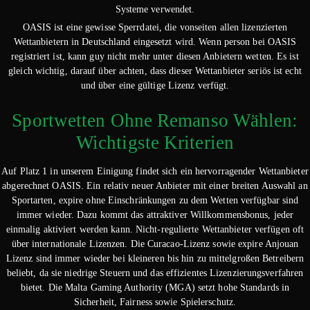
Systeme verwendet.
OASIS ist eine gewisse Sperrdatei, die vonseiten allen lizenzierten
Wettanbietern in Deutschland eingesetzt wird. Wenn person bei OASIS
registriert ist, kann guy nicht mehr unter diesen Anbietern wetten. Es ist
gleich wichtig, darauf über achten, dass dieser Wettanbieter seriös ist echt
und über eine gültige Lizenz verfügt.
Sportwetten Ohne Remanso Wählen:
Wichtigste Kriterien
Auf Platz 1 in unserem Einigung findet sich ein hervorragender Wettanbieter
abgerechnet OASIS. Ein relativ neuer Anbieter mit einer breiten Auswahl an
Sportarten, expire ohne Einschränkungen zu dem Wetten verfügbar sind
immer wieder. Dazu kommt das attraktiver Willkommensbonus, jeder
einmalig aktiviert werden kann. Nicht-regulierte Wettanbieter verfügen oft
über internationale Lizenzen. Die Curacao-Lizenz sowie expire Anjouan
Lizenz sind immer wieder bei kleineren bis hin zu mittelgroßen Betreibern
beliebt, da sie niedrige Steuern und das effizientes Lizenzierungsverfahren
bietet. Die Malta Gaming Authority (MGA) setzt hohe Standards in
Sicherheit, Fairness sowie Spielerschutz.