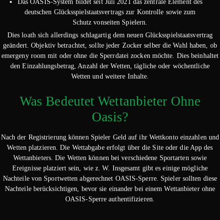
Das OASIS-System bildet seit Juli 2021 das zentrale Element des
deutschen Glücksspielstaatsvertrags zur Kontrolle sowie zum
Schutz vonseiten Spielern.
Dies loath sich allerdings schlagartig dem neuen Glücksspielstaatsvertrag
geändert. Objektiv betrachtet, sollte jeder Zocker selber die Wahl haben, ob
emergeny room mit oder ohne die Sperrdatei zocken möchte. Dies beinhaltet
den Einzahlungsbetrag, Anzahl der Wetten, tägliche oder wöchentliche
Wetten und weitere Inhalte.
Was Bedeutet Wettanbieter Ohne
Oasis?
Nach der Registrierung können Spieler Geld auf ihr Wettkonto einzahlen und
Wetten platzieren. Die Wettabgabe erfolgt über die Site oder die App des
Wettanbieters. Die Wetten können bei verschiedene Sportarten sowie
Ereignisse platziert sein, wie z. W. Insgesamt gibt es einige mögliche
Nachteile von Sportwetten abgerechnet OASIS-Sperre. Spieler sollten diese
Nachteile berücksichtigen, bevor sie einander bei einem Wettanbieter ohne
OASIS-Sperre authentifizieren.