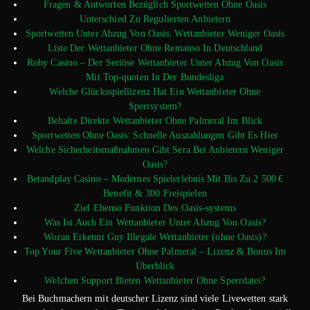
Fragen & Antworten Bezüglich Sportwetten Ohne Oasis
Unterschied Zu Regulierten Anbietern
Sportwetten Unter Abzug Von Oasis: Wettanbieter Weniger Oasis
Liste Der Wettanbieter Ohne Remanso In Deutschland
Roby Casino – Der Seriöse Wettanbieter Unter Abzug Von Oasis
Mit Top-quoten In Der Bundesliga
Welche Glücksspiellizenz Hat Ein Wettanbieter Ohne
Sperrsystem?
Behalte Direkte Wettanbieter Ohne Palmeral Im Blick
Sportwetten Ohne Oasis: Schnelle Auszahlungen Gibt Es Hier
Welche Sicherheitsmaßnahmen Gibt Sera Bei Anbietern Weniger
Oasis?
Betandplay Casino – Modernes Spielerlebnis Mit Bis Zu 2 500 €
Benefit & 300 Freispielen
Ziel Ebenso Funktion Des Oasis-systems
Was Ist Auch Ein Wettanbieter Unter Abzug Von Oasis?
Woran Erkennt Guy Illegale Wettanbieter (ohne Oasis)?
Top Your Five Wettanbieter Ohne Palmeral – Lizenz & Bonus Im
Überblick
Welchen Support Bieten Wettanbieter Ohne Sperrdatei?
Bei Buchmachern mit deutscher Lizenz sind viele Livewetten stark