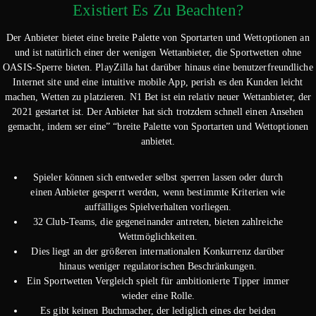
Existiert Es Zu Beachten?
Der Anbieter bietet eine breite Palette von Sportarten und Wettoptionen an
und ist natürlich einer der wenigen Wettanbieter, die Sportwetten ohne
OASIS-Sperre bieten. PlayZilla hat darüber hinaus eine benutzerfreundliche
Internet site und eine intuitive mobile App, perish es den Kunden leicht
machen, Wetten zu platzieren. N1 Bet ist ein relativ neuer Wettanbieter, der
2021 gestartet ist. Der Anbieter hat sich trotzdem schnell einen Ansehen
gemacht, indem ser eine” “breite Palette von Sportarten und Wettoptionen
anbietet.
Spieler können sich entweder selbst sperren lassen oder durch
einen Anbieter gesperrt werden, wenn bestimmte Kriterien wie
auffälliges Spielverhalten vorliegen.
32 Club-Teams, die gegeneinander antreten, bieten zahlreiche
Wettmöglichkeiten.
Dies liegt an der größeren internationalen Konkurrenz darüber
hinaus weniger regulatorischen Beschränkungen.
Ein Sportwetten Vergleich spielt für ambitionierte Tipper immer
wieder eine Rolle.
Es gibt keinen Buchmacher, der lediglich eines der beiden